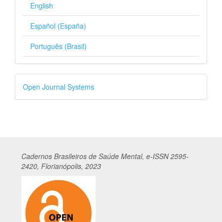
English
Español (España)
Português (Brasil)
Desenvolvido
Open Journal Systems
por
Cadernos
Br
asileiros
de Saúde Mental, e-ISSN 2595-
2420, Florianópolis, 2023