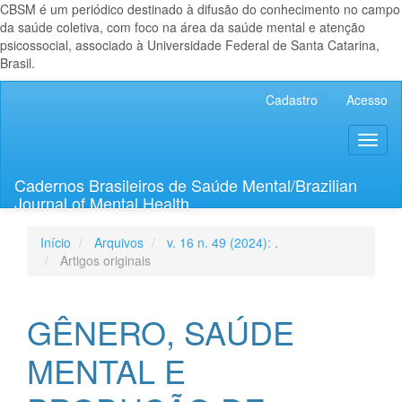
CBSM é um periódico destinado à difusão do conhecimento no campo
da saúde coletiva, com foco na área da saúde mental e atenção
psicossocial, associado à Universidade Federal de Santa Catarina,
Brasil.
Navegação
Cadastro
Acesso
Principal
Conteúdo
Toggl
principal
naviga
Barra
Lateral
Cadernos Brasileiros de Saúde Mental/Brazilian
Journal of Mental Health
Início
Arquivos
v. 16 n. 49 (2024): .
Artigos originais
GÊNERO, SAÚDE
MENTAL E