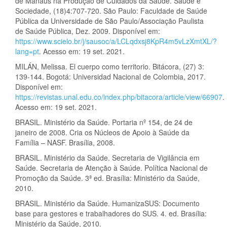
de Manaus na Produção de Cuidados da Saúde. Saúde e
Sociedade, (18)4:707-720. São Paulo: Faculdade de Saúde
Pública da Universidade de São Paulo/Associação Paulista
de Saúde Pública, Dez. 2009. Disponível em:
https://www.scielo.br/j/sausoc/a/LCLqdxsj8KpR4m5vLzXmtXL/?
lang=pt
. Acesso em: 19 set. 2021.
MILÁN, Melissa. El cuerpo como territorio. Bitácora, (27) 3:
139-144. Bogotá: Universidad Nacional de Colombia, 2017.
Disponível em:
https://revistas.unal.edu.co/index.php/bitacora/article/view/66907
.
Acesso em: 19 set. 2021.
BRASIL. Ministério da Saúde. Portaria nº 154, de 24 de
janeiro de 2008. Cria os Núcleos de Apoio à Saúde da
Família – NASF. Brasília, 2008.
BRASIL. Ministério da Saúde. Secretaria de Vigilância em
Saúde. Secretaria de Atenção à Saúde. Política Nacional de
Promoção da Saúde. 3ª ed. Brasília: Ministério da Saúde,
2010.
BRASIL. Ministério da Saúde. HumanizaSUS: Documento
base para gestores e trabalhadores do SUS. 4. ed. Brasília:
Ministério da Saúde, 2010.