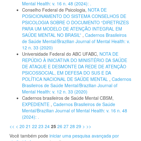
Mental Health: v. 16 n. 48 (2024): .
Conselho Federal de Psicologia,
NOTA DE
POSICIONAMENTO DO SISTEMA CONSELHOS DE
PSICOLOGIA SOBRE O DOCUMENTO “DIRETRIZES
PARA UM MODELO DE ATENÇÃO INTEGRAL EM
SAÚDE MENTAL NO BRASIL”
,
Cadernos Brasileiros
de Saúde Mental/Brazilian Journal of Mental Health: v.
12 n. 33 (2020)
Universidade Federal do ABC UFABC,
NOTA DE
REPÚDIO À INICIATIVA DO MINISTÉRIO DA SAÚDE
DE ATAQUE E DESMONTE DA REDE DE ATENÇÃO
PSICOSSOCIAL, EM DEFESA DO SUS E DA
POLÍTICA NACIONAL DE SAÚDE MENTAL
,
Cadernos
Brasileiros de Saúde Mental/Brazilian Journal of
Mental Health: v. 12 n. 33 (2020)
Cadernos brasileiros de Saúde Mental CBSM,
EXPEDIENTE
,
Cadernos Brasileiros de Saúde
Mental/Brazilian Journal of Mental Health: v. 16 n. 48
(2024): .
<<
<
20
21
22
23
24
25
26
27
28
29
>
>>
Você também pode
iniciar uma pesquisa avançada por