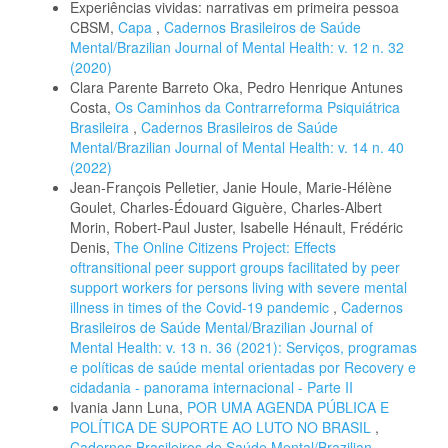
Experiências vividas: narrativas em primeira pessoa
CBSM,
Capa
,
Cadernos Brasileiros de Saúde
Mental/Brazilian Journal of Mental Health: v. 12 n. 32
(2020)
Clara Parente Barreto Oka, Pedro Henrique Antunes
Costa,
Os Caminhos da Contrarreforma Psiquiátrica
Brasileira
,
Cadernos Brasileiros de Saúde
Mental/Brazilian Journal of Mental Health: v. 14 n. 40
(2022)
Jean-François Pelletier, Janie Houle, Marie-Hélène
Goulet, Charles-Édouard Giguère, Charles-Albert
Morin, Robert-Paul Juster, Isabelle Hénault, Frédéric
Denis,
The Online Citizens Project: Effects
oftransitional peer support groups facilitated by peer
support workers for persons living with severe mental
illness in times of the Covid-19 pandemic
,
Cadernos
Brasileiros de Saúde Mental/Brazilian Journal of
Mental Health: v. 13 n. 36 (2021): Serviços, programas
e políticas de saúde mental orientadas por Recovery e
cidadania - panorama internacional - Parte II
Ivania Jann Luna,
POR UMA AGENDA PÚBLICA E
POLÍTICA DE SUPORTE AO LUTO NO BRASIL
,
Cadernos Brasileiros de Saúde Mental/Brazilian