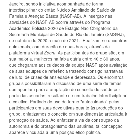
Janeiro, sendo iniciativa acompanhada de forma
interdisciplinar do então Núcleo Ampliado de Saúde da
Família e Atenção Básica (NASF-AB). A inserção nas
atividades do NASF-AB ocorre através do Programa
Acadêmico Bolsista 2020 de Estágio Não Obrigatório da
Secretaria Municipal de Saúde do Rio de Janeiro (SMS/RJ),
de outubro de 2020 a maio de 2021. Realizam-se encontros
quinzenais, com duração de duas horas, através da
plataforma virtual
Zoom
. As participantes do grupo são, em
sua maioria, mulheres na faixa etária entre 40 e 60 anos,
que chegaram aos cuidados da equipe NASF após avaliação
de suas equipes de referência trazendo consigo narrativas
de luto, de crises de ansiedade e depressão. Os encontros
grupais possibilitaram a discussão de uma série de temas,
que apontam para a ampliação do conceito de saúde por
parte das usuárias, resultante de um trabalho interdisciplinar
e coletivo. Partindo do uso do termo "autocuidado'' pelas
participantes em suas devolutivas quanto às produções do
grupo, enfatizamos o conceito em sua dimensão articulada à
promoção de saúde. Ao enfatizar a via da construção da
autonomia e do protagonismo das usuárias, tal concepção
aparece vinculada a uma posição ético-política.