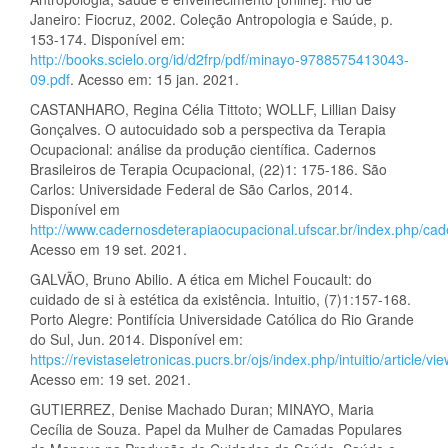
Janeiro: Fiocruz, 2002. Coleção Antropologia e Saúde, p.
153-174. Disponível em:
http://books.scielo.org/id/d2frp/pdf/minayo-9788575413043-
09.pdf
. Acesso em: 15 jan. 2021.
CASTANHARO, Regina Célia Tittoto; WOLLF, Lillian Daisy
Gonçalves. O autocuidado sob a perspectiva da Terapia
Ocupacional: análise da produção científica. Cadernos
Brasileiros de Terapia Ocupacional, (22)1: 175-186. São
Carlos: Universidade Federal de São Carlos, 2014.
Disponível em
http://www.cadernosdeterapiaocupacional.ufscar.br/index.php/cade
Acesso em 19 set. 2021.
GALVÃO, Bruno Abilio. A ética em Michel Foucault: do
cuidado de si à estética da existência. Intuitio, (7)1:157-168.
Porto Alegre: Pontifícia Universidade Católica do Rio Grande
do Sul, Jun. 2014. Disponível em:
https://revistaseletronicas.pucrs.br/ojs/index.php/intuitio/article/v
Acesso em: 19 set. 2021.
GUTIERREZ, Denise Machado Duran; MINAYO, Maria
Cecília de Souza. Papel da Mulher de Camadas Populares