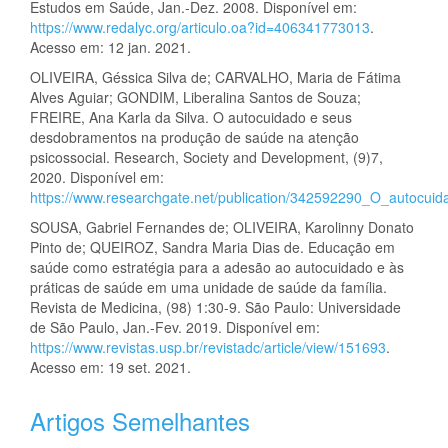
Estudos em Saúde, Jan.-Dez. 2008. Disponível em:
https://www.redalyc.org/articulo.oa?id=406341773013
.
Acesso em: 12 jan. 2021.
OLIVEIRA, Géssica Silva de; CARVALHO, Maria de Fátima
Alves Aguiar; GONDIM, Liberalina Santos de Souza;
FREIRE, Ana Karla da Silva. O autocuidado e seus
desdobramentos na produção de saúde na atenção
psicossocial. Research, Society and Development, (9)7,
2020. Disponível em:
https://www.researchgate.net/publication/342592290_O_autoc
SOUSA, Gabriel Fernandes de; OLIVEIRA, Karolinny Donato
Pinto de; QUEIROZ, Sandra Maria Dias de. Educação em
saúde como estratégia para a adesão ao autocuidado e às
práticas de saúde em uma unidade de saúde da família.
Revista de Medicina, (98) 1:30-9. São Paulo: Universidade
de São Paulo, Jan.-Fev. 2019. Disponível em:
https://www.revistas.usp.br/revistadc/article/view/151693
.
Acesso em: 19 set. 2021.
Artigos Semelhantes