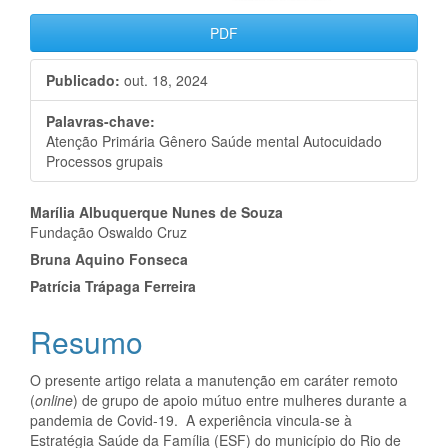
PDF
Publicado:
out. 18, 2024
Palavras-chave:
Atenção Primária Gênero Saúde mental Autocuidado
Processos grupais
Conteúdo
Marília Albuquerque Nunes de Souza
Fundação Oswaldo Cruz
do
Bruna Aquino Fonseca
artigo
Patrícia Trápaga Ferreira
principal
Resumo
O presente artigo relata a manutenção em caráter remoto
(
online
) de grupo de apoio mútuo entre mulheres durante a
pandemia de Covid-19. A experiência vincula-se à
Estratégia Saúde da Família (ESF) do município do Rio de