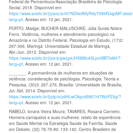
Federal de Pernambuco/Associação Brasileira de Psicologia
Social, 2018. Disponível em:
https://www.scielo.br/j/psoc/a/r67ND9s9MyRdyY386RJqpMF/abstr
lang=pt
. Acesso em: 12 jan. 2021.
PORTO, Madge; BUCHER-MALUSCHKE, Júlia Sursis Nobre
Ferro. Violência, mulheres e atendimento psicológico na
Amazônia e no Distrito Federal. Psicologia em Estudo, (17)2:
297-306. Maringá: Universidade Estadual de Maringá,
Abr./Jun. 2012. Disponível em:
https://www.scielo.br/j/pe/a/gwzg4JHX8Mc4SLpmBBTk8kf/?
lang=pt
. Acesso em: 12 jan. 2021.
_______. A permanência de mulheres em situações de
violência: consideração de psicólogas. Psicologia: Teoria e
Pesquisa, (30)3: 267-276. Brasília: Universidade de Brasília,
Jul.-Set. 2014. Disponível em:
https://www.scielo.br/j/ptp/a/ydHLwC8gcd9967nt7WzPZ6g/?
lang=pt
. Acesso em: 12 jan. 2021.
RABELO, lonara Vieira Moura; TAVARES, Rosana Carneiro.
Homens-carrapatos e suas mulheres: relato de experiência
em Saúde Mental na Estratégia Saúde da Família. Saúde
em Debate, (32) 78-79-80: 133-142. Centro Brasileiro de