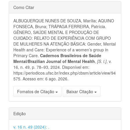
Detalhes
Como Citar
do
ALBUQUERQUE NUNES DE SOUZA, Marília; AQUINO
artigo
FONSECA, Bruna; TRÁPAGA FERREIRA, Patrícia.
GÊNERO, SAÚDE MENTAL E PRODUÇÃO DE
CUIDADO: RELATO DE EXPERIÊNCIA COM GRUPO
DE MULHERES NA ATENÇÃO BÁSICA: Gender, Mental
Health and Care: Experience of a women’s group in
Primary Care.
Cadernos Brasileiros de Saúde
Mental/Brazilian Journal of Mental Health
,
[S. l.]
, v.
16, n. 49, p. 78–93, 2024. Disponível em:
https://periodicos.ufsc.br/index.php/cbsm/article/view/94
575. Acesso em: 6 ago. 2026.
Fomatos de Citação
Baixar Citação
Edição
v. 16 n. 49 (2024): .