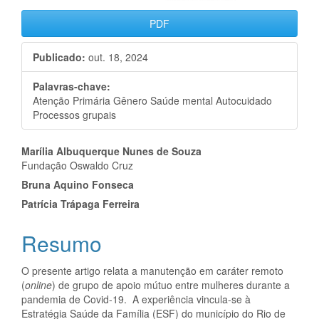
PDF
Publicado:
out. 18, 2024
Palavras-chave:
Atenção Primária Gênero Saúde mental Autocuidado
Processos grupais
Conteúdo
Marília Albuquerque Nunes de Souza
Fundação Oswaldo Cruz
do
Bruna Aquino Fonseca
artigo
Patrícia Trápaga Ferreira
principal
Resumo
O presente artigo relata a manutenção em caráter remoto
(
online
) de grupo de apoio mútuo entre mulheres durante a
pandemia de Covid-19. A experiência vincula-se à
Estratégia Saúde da Família (ESF) do município do Rio de