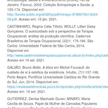
Janeiro: Fiocruz, 2002. Coleção Antropologia e Saúde, p.
153-174. Disponível em:
http://books.scielo.org/id/d2frp/pdf/minayo-9788575413043-
09.pdf
. Acesso em: 15 jan. 2021.
CASTANHARO, Regina Célia Tittoto; WOLLF, Lillian Daisy
Gonçalves. O autocuidado sob a perspectiva da Terapia
Ocupacional: análise da produção científica. Cadernos
Brasileiros de Terapia Ocupacional, (22)1: 175-186. São
Carlos: Universidade Federal de São Carlos, 2014.
Disponível em
http://www.cadernosdeterapiaocupacional.ufscar.br/index.php/cade
Acesso em 19 set. 2021.
GALVÃO, Bruno Abilio. A ética em Michel Foucault: do
cuidado de si à estética da existência. Intuitio, (7)1:157-168.
Porto Alegre: Pontifícia Universidade Católica do Rio Grande
do Sul, Jun. 2014. Disponível em:
https://revistaseletronicas.pucrs.br/ojs/index.php/intuitio/article/v
Acesso em: 19 set. 2021.
GUTIERREZ, Denise Machado Duran; MINAYO, Maria
Cecília de Souza. Papel da Mulher de Camadas Populares