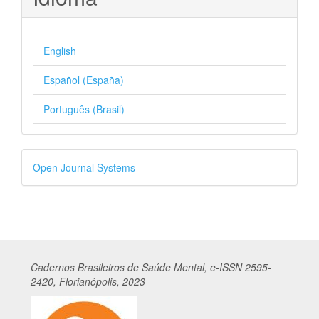
English
Español (España)
Português (Brasil)
Desenvolvido
Open Journal Systems
por
Cadernos
Br
asileiros
de Saúde Mental, e-ISSN 2595-
2420, Florianópolis, 2023