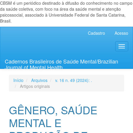
CBSM é um periódico destinado à difusão do conhecimento no campo
da saúde coletiva, com foco na área da saúde mental e atenção
psicossocial, associado à Universidade Federal de Santa Catarina,
Brasil.
Navegação
Cadastro
Acesso
Principal
Conteúdo
Toggl
principal
naviga
Barra
Lateral
Cadernos Brasileiros de Saúde Mental/Brazilian
Journal of Mental Health
Início
Arquivos
v. 16 n. 49 (2024): .
Artigos originais
GÊNERO, SAÚDE
MENTAL E