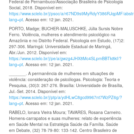
Federal de Pernambuco/Associação Brasileira de Psicologia
Social, 2018. Disponível em:
https://www.scielo.br/j/psoc/a/r67ND9s9MyRdyY386RJqpMF/abstr
lang=pt
. Acesso em: 12 jan. 2021.
PORTO, Madge; BUCHER-MALUSCHKE, Júlia Sursis Nobre
Ferro. Violência, mulheres e atendimento psicológico na
Amazônia e no Distrito Federal. Psicologia em Estudo, (17)2:
297-306. Maringá: Universidade Estadual de Maringá,
Abr./Jun. 2012. Disponível em:
https://www.scielo.br/j/pe/a/gwzg4JHX8Mc4SLpmBBTk8kf/?
lang=pt
. Acesso em: 12 jan. 2021.
_______. A permanência de mulheres em situações de
violência: consideração de psicólogas. Psicologia: Teoria e
Pesquisa, (30)3: 267-276. Brasília: Universidade de Brasília,
Jul.-Set. 2014. Disponível em:
https://www.scielo.br/j/ptp/a/ydHLwC8gcd9967nt7WzPZ6g/?
lang=pt
. Acesso em: 12 jan. 2021.
RABELO, lonara Vieira Moura; TAVARES, Rosana Carneiro.
Homens-carrapatos e suas mulheres: relato de experiência
em Saúde Mental na Estratégia Saúde da Família. Saúde
em Debate, (32) 78-79-80: 133-142. Centro Brasileiro de