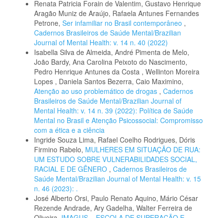
Renata Patricia Forain de Valentim, Gustavo Henrique
Aragão Muniz de Araújo, Rafaela Antunes Fernandes
Petrone,
Ser infamiliar no Brasil contemporâneo
,
Cadernos Brasileiros de Saúde Mental/Brazilian
Journal of Mental Health: v. 14 n. 40 (2022)
Isabella Silva de Almeida, André Pimenta de Melo,
João Bardy, Ana Carolina Peixoto do Nascimento,
Pedro Henrique Antunes da Costa , Wellinton Moreira
Lopes , Daniela Santos Bezerra, Caio Maximino,
Atenção ao uso problemático de drogas
,
Cadernos
Brasileiros de Saúde Mental/Brazilian Journal of
Mental Health: v. 14 n. 39 (2022): Política de Saúde
Mental no Brasil e Atenção Psicossocial: Compromisso
com a ética e a ciência
Ingride Souza Lima, Rafael Coelho Rodrigues, Dóris
Firmino Rabelo,
MULHERES EM SITUAÇÃO DE RUA:
UM ESTUDO SOBRE VULNERABILIDADES SOCIAL,
RACIAL E DE GÊNERO
,
Cadernos Brasileiros de
Saúde Mental/Brazilian Journal of Mental Health: v. 15
n. 46 (2023): .
José Alberto Orsi, Paulo Renato Aquino, Mário César
Rezende Andrade, Ary Gadelha, Walter Ferreira de
Oliveira,
IMAGUS – ESCOLA DE SUPERAÇÃO E