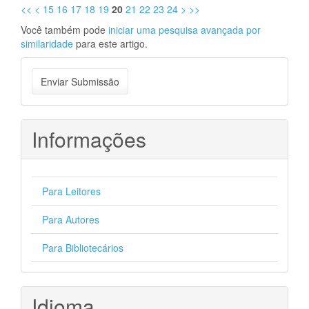
<<
<
15
16
17
18
19
20
21
22
23
24
>
>>
Você também pode
iniciar uma pesquisa avançada por
similaridade
para este artigo.
Enviar
Enviar Submissão
Submissão
Informações
Para Leitores
Para Autores
Para Bibliotecários
Idioma