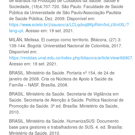
de Manaus na Produção de Cuidados da Saúde. Saúde e
Sociedade, (18)4:707-720. São Paulo: Faculdade de Saúde
Pública da Universidade de São Paulo/Associação Paulista
de Saúde Pública, Dez. 2009. Disponível em:
https://www.scielo.br/j/sausoc/a/LCLqdxsj8KpR4m5vLzXmtXL/?
lang=pt
. Acesso em: 19 set. 2021.
MILÁN, Melissa. El cuerpo como territorio. Bitácora, (27) 3:
139-144. Bogotá: Universidad Nacional de Colombia, 2017.
Disponível em:
https://revistas.unal.edu.co/index.php/bitacora/article/view/66907
.
Acesso em: 19 set. 2021.
BRASIL. Ministério da Saúde. Portaria nº 154, de 24 de
janeiro de 2008. Cria os Núcleos de Apoio à Saúde da
Família – NASF. Brasília, 2008.
BRASIL. Ministério da Saúde. Secretaria de Vigilância em
Saúde. Secretaria de Atenção à Saúde. Política Nacional de
Promoção da Saúde. 3ª ed. Brasília: Ministério da Saúde,
2010.
BRASIL. Ministério da Saúde. HumanizaSUS: Documento
base para gestores e trabalhadores do SUS. 4. ed. Brasília:
Ministério da Saúde, 2010.