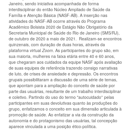
Janeiro, sendo iniciativa acompanhada de forma
interdisciplinar do então Núcleo Ampliado de Saúde da
Família e Atenção Básica (NASF-AB). A inserção nas
atividades do NASF-AB ocorre através do Programa
Acadêmico Bolsista 2020 de Estágio Não Obrigatório da
Secretaria Municipal de Saúde do Rio de Janeiro (SMS/RJ),
de outubro de 2020 a maio de 2021. Realizam-se encontros
quinzenais, com duração de duas horas, através da
plataforma virtual
Zoom
. As participantes do grupo são, em
sua maioria, mulheres na faixa etária entre 40 e 60 anos,
que chegaram aos cuidados da equipe NASF após avaliação
de suas equipes de referência trazendo consigo narrativas
de luto, de crises de ansiedade e depressão. Os encontros
grupais possibilitaram a discussão de uma série de temas,
que apontam para a ampliação do conceito de saúde por
parte das usuárias, resultante de um trabalho interdisciplinar
e coletivo. Partindo do uso do termo "autocuidado'' pelas
participantes em suas devolutivas quanto às produções do
grupo, enfatizamos o conceito em sua dimensão articulada à
promoção de saúde. Ao enfatizar a via da construção da
autonomia e do protagonismo das usuárias, tal concepção
aparece vinculada a uma posição ético-política.