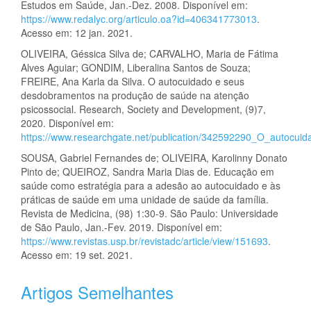
Estudos em Saúde, Jan.-Dez. 2008. Disponível em:
https://www.redalyc.org/articulo.oa?id=406341773013
.
Acesso em: 12 jan. 2021.
OLIVEIRA, Géssica Silva de; CARVALHO, Maria de Fátima
Alves Aguiar; GONDIM, Liberalina Santos de Souza;
FREIRE, Ana Karla da Silva. O autocuidado e seus
desdobramentos na produção de saúde na atenção
psicossocial. Research, Society and Development, (9)7,
2020. Disponível em:
https://www.researchgate.net/publication/342592290_O_autoc
SOUSA, Gabriel Fernandes de; OLIVEIRA, Karolinny Donato
Pinto de; QUEIROZ, Sandra Maria Dias de. Educação em
saúde como estratégia para a adesão ao autocuidado e às
práticas de saúde em uma unidade de saúde da família.
Revista de Medicina, (98) 1:30-9. São Paulo: Universidade
de São Paulo, Jan.-Fev. 2019. Disponível em:
https://www.revistas.usp.br/revistadc/article/view/151693
.
Acesso em: 19 set. 2021.
Artigos Semelhantes