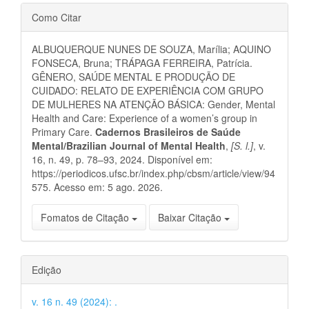
Detalhes
Como Citar
do
ALBUQUERQUE NUNES DE SOUZA, Marília; AQUINO
artigo
FONSECA, Bruna; TRÁPAGA FERREIRA, Patrícia.
GÊNERO, SAÚDE MENTAL E PRODUÇÃO DE
CUIDADO: RELATO DE EXPERIÊNCIA COM GRUPO
DE MULHERES NA ATENÇÃO BÁSICA: Gender, Mental
Health and Care: Experience of a women’s group in
Primary Care.
Cadernos Brasileiros de Saúde
Mental/Brazilian Journal of Mental Health
,
[S. l.]
, v.
16, n. 49, p. 78–93, 2024. Disponível em:
https://periodicos.ufsc.br/index.php/cbsm/article/view/94
575. Acesso em: 5 ago. 2026.
Fomatos de Citação
Baixar Citação
Edição
v. 16 n. 49 (2024): .