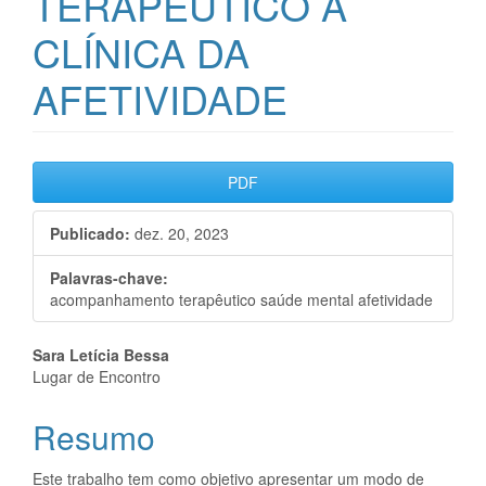
TERAPÊUTICO A
CLÍNICA DA
AFETIVIDADE
Barra
PDF
lateral
Publicado:
dez. 20, 2023
de
artigos
Palavras-chave:
acompanhamento terapêutico saúde mental afetividade
Conteúdo
Sara Letícia Bessa
Lugar de Encontro
do
Resumo
artigo
principal
Este trabalho tem como objetivo apresentar um modo de