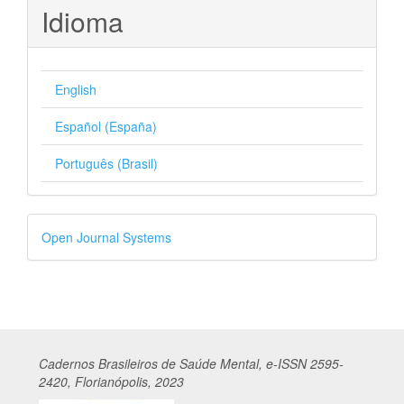
Idioma
English
Español (España)
Português (Brasil)
Desenvolvido
Open Journal Systems
por
Cadernos
Br
asileiros
de Saúde Mental, e-ISSN 2595-
2420, Florianópolis, 2023