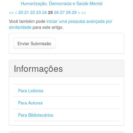
Humanização, Democracia e Saúde Mental
<<
<
20
21
22
23
24
25
26
27
28
29
>
>>
Você também pode
iniciar uma pesquisa avançada por
similaridade
para este artigo.
Enviar
Enviar Submissão
Submissão
Informações
Para Leitores
Para Autores
Para Bibliotecários