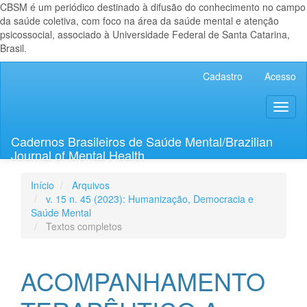
CBSM é um periódico destinado à difusão do conhecimento no campo
da saúde coletiva, com foco na área da saúde mental e atenção
psicossocial, associado à Universidade Federal de Santa Catarina,
Brasil.
Navegação
Cadastro
Acesso
Principal
Conteúdo
Toggl
principal
naviga
Barra
Lateral
Cadernos Brasileiros de Saúde Mental/Brazilian
Journal of Mental Health
Início
Arquivos
v. 15 n. 45 (2023): Humanização, Democracia e
Saúde Mental
Textos completos
ACOMPANHAMENTO