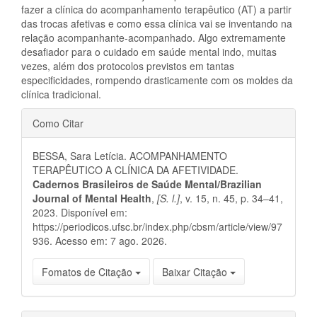
fazer a clínica do acompanhamento terapêutico (AT) a partir
das trocas afetivas e como essa clínica vai se inventando na
relação acompanhante-acompanhado. Algo extremamente
desafiador para o cuidado em saúde mental indo, muitas
vezes, além dos protocolos previstos em tantas
especificidades, rompendo drasticamente com os moldes da
clínica tradicional.
Detalhes
Como Citar
do
BESSA, Sara Letícia. ACOMPANHAMENTO
artigo
TERAPÊUTICO A CLÍNICA DA AFETIVIDADE.
Cadernos Brasileiros de Saúde Mental/Brazilian
Journal of Mental Health
,
[S. l.]
, v. 15, n. 45, p. 34–41,
2023. Disponível em:
https://periodicos.ufsc.br/index.php/cbsm/article/view/97
936. Acesso em: 7 ago. 2026.
Fomatos de Citação
Baixar Citação