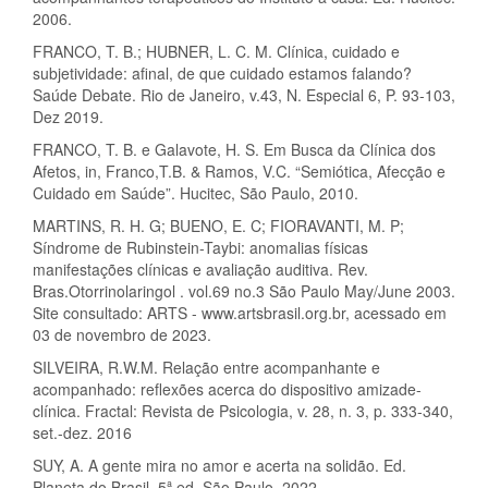
2006.
FRANCO, T. B.; HUBNER, L. C. M. Clínica, cuidado e
subjetividade: afinal, de que cuidado estamos falando?
Saúde Debate. Rio de Janeiro, v.43, N. Especial 6, P. 93-103,
Dez 2019.
FRANCO, T. B. e Galavote, H. S. Em Busca da Clínica dos
Afetos, in, Franco,T.B. & Ramos, V.C. “Semiótica, Afecção e
Cuidado em Saúde”. Hucitec, São Paulo, 2010.
MARTINS, R. H. G; BUENO, E. C; FIORAVANTI, M. P;
Síndrome de Rubinstein-Taybi: anomalias físicas
manifestações clínicas e avaliação auditiva. Rev.
Bras.Otorrinolaringol . vol.69 no.3 São Paulo May/June 2003.
Site consultado: ARTS - www.artsbrasil.org.br, acessado em
03 de novembro de 2023.
SILVEIRA, R.W.M. Relação entre acompanhante e
acompanhado: reflexões acerca do dispositivo amizade-
clínica. Fractal: Revista de Psicologia, v. 28, n. 3, p. 333-340,
set.-dez. 2016
SUY, A. A gente mira no amor e acerta na solidão. Ed.
Planeta do Brasil. 5ª ed. São Paulo, 2022.