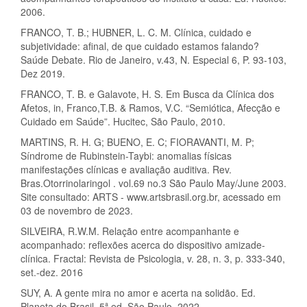
2006.
FRANCO, T. B.; HUBNER, L. C. M. Clínica, cuidado e
subjetividade: afinal, de que cuidado estamos falando?
Saúde Debate. Rio de Janeiro, v.43, N. Especial 6, P. 93-103,
Dez 2019.
FRANCO, T. B. e Galavote, H. S. Em Busca da Clínica dos
Afetos, in, Franco,T.B. & Ramos, V.C. “Semiótica, Afecção e
Cuidado em Saúde”. Hucitec, São Paulo, 2010.
MARTINS, R. H. G; BUENO, E. C; FIORAVANTI, M. P;
Síndrome de Rubinstein-Taybi: anomalias físicas
manifestações clínicas e avaliação auditiva. Rev.
Bras.Otorrinolaringol . vol.69 no.3 São Paulo May/June 2003.
Site consultado: ARTS - www.artsbrasil.org.br, acessado em
03 de novembro de 2023.
SILVEIRA, R.W.M. Relação entre acompanhante e
acompanhado: reflexões acerca do dispositivo amizade-
clínica. Fractal: Revista de Psicologia, v. 28, n. 3, p. 333-340,
set.-dez. 2016
SUY, A. A gente mira no amor e acerta na solidão. Ed.
Planeta do Brasil. 5ª ed. São Paulo, 2022.