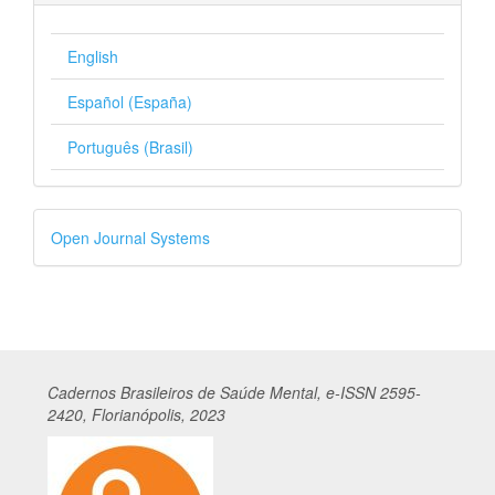
English
Español (España)
Português (Brasil)
Desenvolvido
Open Journal Systems
por
Cadernos
Br
asileiros
de Saúde Mental, e-ISSN 2595-
2420, Florianópolis, 2023