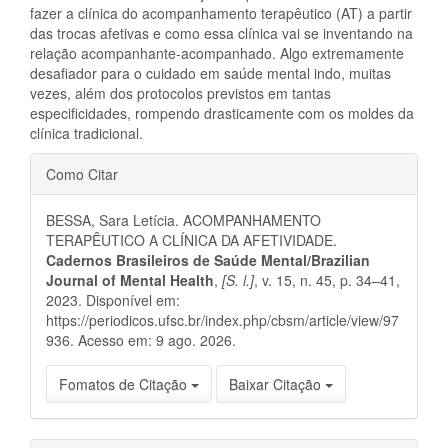
fazer a clínica do acompanhamento terapêutico (AT) a partir
das trocas afetivas e como essa clínica vai se inventando na
relação acompanhante-acompanhado. Algo extremamente
desafiador para o cuidado em saúde mental indo, muitas
vezes, além dos protocolos previstos em tantas
especificidades, rompendo drasticamente com os moldes da
clínica tradicional.
Detalhes
Como Citar
do
BESSA, Sara Letícia. ACOMPANHAMENTO
artigo
TERAPÊUTICO A CLÍNICA DA AFETIVIDADE.
Cadernos Brasileiros de Saúde Mental/Brazilian
Journal of Mental Health
,
[S. l.]
, v. 15, n. 45, p. 34–41,
2023. Disponível em:
https://periodicos.ufsc.br/index.php/cbsm/article/view/97
936. Acesso em: 9 ago. 2026.
Fomatos de Citação
Baixar Citação