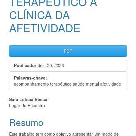
TERAPÊUTICO A
CLÍNICA DA
AFETIVIDADE
Barra
PDF
lateral
Publicado:
dez. 20, 2023
de
artigos
Palavras-chave:
acompanhamento terapêutico saúde mental afetividade
Conteúdo
Sara Letícia Bessa
Lugar de Encontro
do
Resumo
artigo
principal
Este trabalho tem como objetivo apresentar um modo de