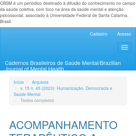
CBSM é um periódico destinado à difusão do conhecimento no campo
da saúde coletiva, com foco na área da saúde mental e atenção
psicossocial, associado à Universidade Federal de Santa Catarina,
Brasil.
Navegação
Cadastro
Acesso
Principal
Conteúdo
Toggl
principal
naviga
Barra
Lateral
Cadernos Brasileiros de Saúde Mental/Brazilian
Journal of Mental Health
Início
Arquivos
v. 15 n. 45 (2023): Humanização, Democracia e
Saúde Mental
Textos completos
ACOMPANHAMENTO