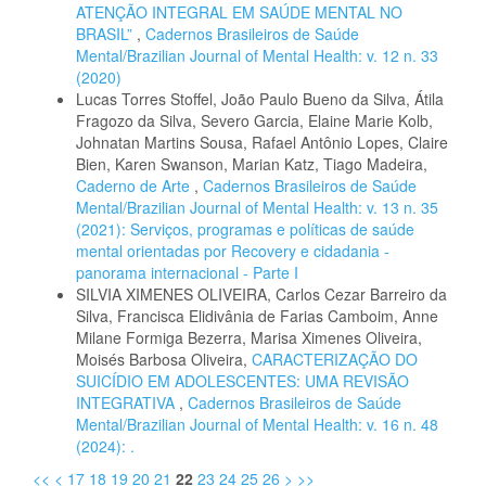
ATENÇÃO INTEGRAL EM SAÚDE MENTAL NO
BRASIL”
,
Cadernos Brasileiros de Saúde
Mental/Brazilian Journal of Mental Health: v. 12 n. 33
(2020)
Lucas Torres Stoffel, João Paulo Bueno da Silva, Átila
Fragozo da Silva, Severo Garcia, Elaine Marie Kolb,
Johnatan Martins Sousa, Rafael Antônio Lopes, Claire
Bien, Karen Swanson, Marian Katz, Tiago Madeira,
Caderno de Arte
,
Cadernos Brasileiros de Saúde
Mental/Brazilian Journal of Mental Health: v. 13 n. 35
(2021): Serviços, programas e políticas de saúde
mental orientadas por Recovery e cidadania -
panorama internacional - Parte I
SILVIA XIMENES OLIVEIRA, Carlos Cezar Barreiro da
Silva, Francisca Elidivânia de Farias Camboim, Anne
Milane Formiga Bezerra, Marisa Ximenes Oliveira,
Moisés Barbosa Oliveira,
CARACTERIZAÇÃO DO
SUICÍDIO EM ADOLESCENTES: UMA REVISÃO
INTEGRATIVA
,
Cadernos Brasileiros de Saúde
Mental/Brazilian Journal of Mental Health: v. 16 n. 48
(2024): .
<<
<
17
18
19
20
21
22
23
24
25
26
>
>>