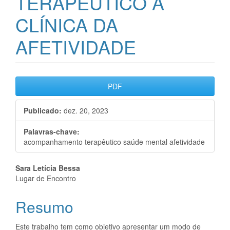
TERAPÊUTICO A
CLÍNICA DA
AFETIVIDADE
Barra
PDF
lateral
Publicado:
dez. 20, 2023
de
artigos
Palavras-chave:
acompanhamento terapêutico saúde mental afetividade
Conteúdo
Sara Letícia Bessa
Lugar de Encontro
do
Resumo
artigo
principal
Este trabalho tem como objetivo apresentar um modo de