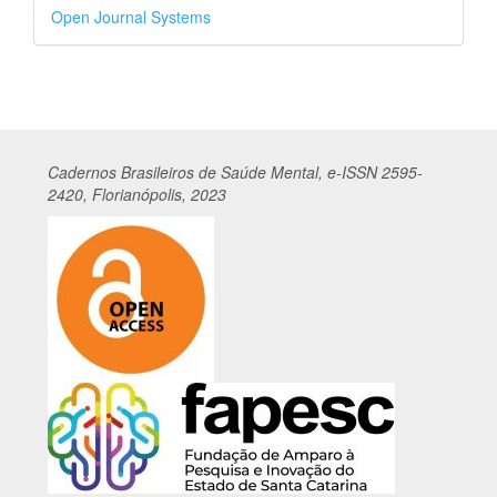
Desenvolvido
Open Journal Systems
por
Cadernos
Br
asileiros
de Saúde Mental, e-ISSN 2595-
2420, Florianópolis, 2023