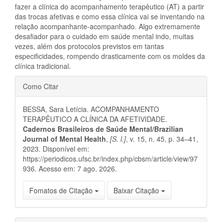
fazer a clínica do acompanhamento terapêutico (AT) a partir
das trocas afetivas e como essa clínica vai se inventando na
relação acompanhante-acompanhado. Algo extremamente
desafiador para o cuidado em saúde mental indo, muitas
vezes, além dos protocolos previstos em tantas
especificidades, rompendo drasticamente com os moldes da
clínica tradicional.
Detalhes
Como Citar
do
BESSA, Sara Letícia. ACOMPANHAMENTO
artigo
TERAPÊUTICO A CLÍNICA DA AFETIVIDADE.
Cadernos Brasileiros de Saúde Mental/Brazilian
Journal of Mental Health
,
[S. l.]
, v. 15, n. 45, p. 34–41,
2023. Disponível em:
https://periodicos.ufsc.br/index.php/cbsm/article/view/97
936. Acesso em: 7 ago. 2026.
Fomatos de Citação
Baixar Citação