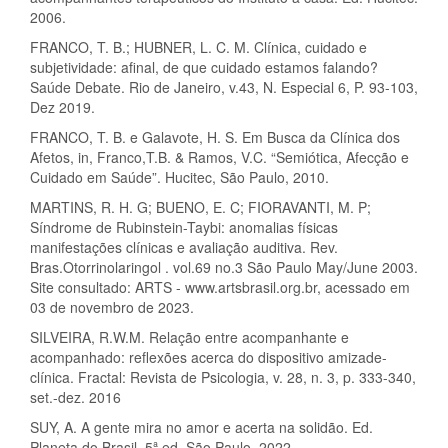
2006.
FRANCO, T. B.; HUBNER, L. C. M. Clínica, cuidado e
subjetividade: afinal, de que cuidado estamos falando?
Saúde Debate. Rio de Janeiro, v.43, N. Especial 6, P. 93-103,
Dez 2019.
FRANCO, T. B. e Galavote, H. S. Em Busca da Clínica dos
Afetos, in, Franco,T.B. & Ramos, V.C. “Semiótica, Afecção e
Cuidado em Saúde”. Hucitec, São Paulo, 2010.
MARTINS, R. H. G; BUENO, E. C; FIORAVANTI, M. P;
Síndrome de Rubinstein-Taybi: anomalias físicas
manifestações clínicas e avaliação auditiva. Rev.
Bras.Otorrinolaringol . vol.69 no.3 São Paulo May/June 2003.
Site consultado: ARTS - www.artsbrasil.org.br, acessado em
03 de novembro de 2023.
SILVEIRA, R.W.M. Relação entre acompanhante e
acompanhado: reflexões acerca do dispositivo amizade-
clínica. Fractal: Revista de Psicologia, v. 28, n. 3, p. 333-340,
set.-dez. 2016
SUY, A. A gente mira no amor e acerta na solidão. Ed.
Planeta do Brasil. 5ª ed. São Paulo, 2022.