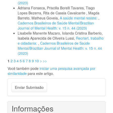
(2023)
Adriana Fonseca, Priscilla Borelli Tavares, Tiago
Lopes Bezerra, Rita de Cassia Cavalcante , Magda
Barreto, Matheus Goveia,
A saúde mental resiste:
,
Cadernos Brasileiros de Saúde Mental/Brazilian
Journal of Mental Health: v. 15 n. 44 (2023)
Lisabelle Manente Mazaro, Iolanda Cristina Barberio,
Isabela Aparecida de Oliveira Lussi,
Recriart, trabalho
e cidadania:
,
Cadernos Brasileiros de Saúde
Mental/Brazilian Journal of Mental Health: v. 15 n. 44
(2023)
1
2
3
4
5
6
7
8
9
10
>
>>
Você também pode
iniciar uma pesquisa avançada por
similaridade
para este artigo.
Enviar
Enviar Submissão
Submissão
Informações