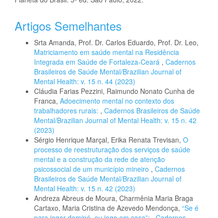
Artigos Semelhantes
Srta Amanda, Prof. Dr. Carlos Eduardo, Prof. Dr. Leo,
Matriciamento em saúde mental na Residência
Integrada em Saúde de Fortaleza-Ceará
,
Cadernos
Brasileiros de Saúde Mental/Brazilian Journal of
Mental Health: v. 15 n. 44 (2023)
Cláudia Farias Pezzini, Raimundo Nonato Cunha de
Franca,
Adoecimento mental no contexto dos
trabalhadores rurais:
,
Cadernos Brasileiros de Saúde
Mental/Brazilian Journal of Mental Health: v. 15 n. 42
(2023)
Sérgio Henrique Marçal, Erika Renata Trevisan,
O
processo de reestruturação dos serviços de saúde
mental e a construção da rede de atenção
psicossocial de um município mineiro
,
Cadernos
Brasileiros de Saúde Mental/Brazilian Journal of
Mental Health: v. 15 n. 42 (2023)
Andreza Abreus de Moura, Charmênia Maria Braga
Cartaxo, Maria Cristina de Azevedo Mendonça,
“Se é
para jogar dominó, eu jogo em casa”:
,
Cadernos