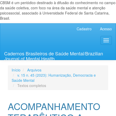
CBSM é um periódico destinado à difusão do conhecimento no campo
da saúde coletiva, com foco na área da saúde mental e atenção
psicossocial, associado à Universidade Federal de Santa Catarina,
Brasil.
Navegação
Cadastro
Acesso
Principal
Conteúdo
Toggl
principal
naviga
Barra
Lateral
Cadernos Brasileiros de Saúde Mental/Brazilian
Journal of Mental Health
Início
Arquivos
v. 15 n. 45 (2023): Humanização, Democracia e
Saúde Mental
Textos completos
ACOMPANHAMENTO