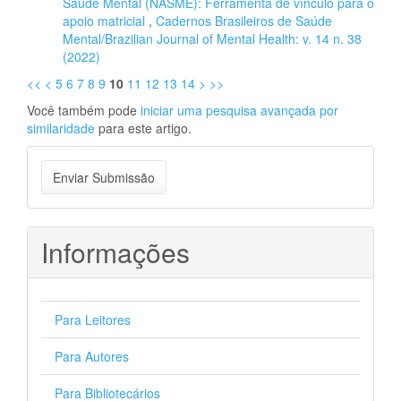
Saúde Mental (NASME): Ferramenta de vínculo para o
apoio matricial
,
Cadernos Brasileiros de Saúde
Mental/Brazilian Journal of Mental Health: v. 14 n. 38
(2022)
<<
<
5
6
7
8
9
10
11
12
13
14
>
>>
Você também pode
iniciar uma pesquisa avançada por
similaridade
para este artigo.
Enviar
Enviar Submissão
Submissão
Informações
Para Leitores
Para Autores
Para Bibliotecários