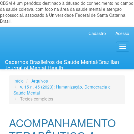
CBSM é um periódico destinado à difusão do conhecimento no campo
da saúde coletiva, com foco na área da saúde mental e atenção
psicossocial, associado à Universidade Federal de Santa Catarina,
Brasil.
Navegação
Cadastro
Acesso
Principal
Conteúdo
Toggl
principal
naviga
Barra
Lateral
Cadernos Brasileiros de Saúde Mental/Brazilian
Journal of Mental Health
Início
Arquivos
v. 15 n. 45 (2023): Humanização, Democracia e
Saúde Mental
Textos completos
ACOMPANHAMENTO