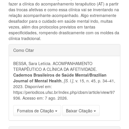
fazer a clínica do acompanhamento terapêutico (AT) a partir
das trocas afetivas e como essa clínica vai se inventando na
relação acompanhante-acompanhado. Algo extremamente
desafiador para o cuidado em saúde mental indo, muitas
vezes, além dos protocolos previstos em tantas
especificidades, rompendo drasticamente com os moldes da
clínica tradicional.
Detalhes
Como Citar
do
BESSA, Sara Letícia. ACOMPANHAMENTO
artigo
TERAPÊUTICO A CLÍNICA DA AFETIVIDADE.
Cadernos Brasileiros de Saúde Mental/Brazilian
Journal of Mental Health
,
[S. l.]
, v. 15, n. 45, p. 34–41,
2023. Disponível em:
https://periodicos.ufsc.br/index.php/cbsm/article/view/97
936. Acesso em: 7 ago. 2026.
Fomatos de Citação
Baixar Citação