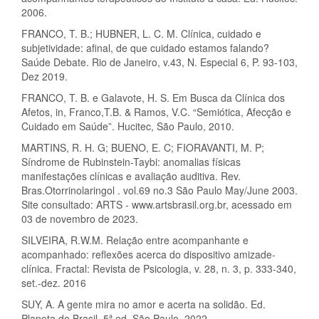
2006.
FRANCO, T. B.; HUBNER, L. C. M. Clínica, cuidado e
subjetividade: afinal, de que cuidado estamos falando?
Saúde Debate. Rio de Janeiro, v.43, N. Especial 6, P. 93-103,
Dez 2019.
FRANCO, T. B. e Galavote, H. S. Em Busca da Clínica dos
Afetos, in, Franco,T.B. & Ramos, V.C. “Semiótica, Afecção e
Cuidado em Saúde”. Hucitec, São Paulo, 2010.
MARTINS, R. H. G; BUENO, E. C; FIORAVANTI, M. P;
Síndrome de Rubinstein-Taybi: anomalias físicas
manifestações clínicas e avaliação auditiva. Rev.
Bras.Otorrinolaringol . vol.69 no.3 São Paulo May/June 2003.
Site consultado: ARTS - www.artsbrasil.org.br, acessado em
03 de novembro de 2023.
SILVEIRA, R.W.M. Relação entre acompanhante e
acompanhado: reflexões acerca do dispositivo amizade-
clínica. Fractal: Revista de Psicologia, v. 28, n. 3, p. 333-340,
set.-dez. 2016
SUY, A. A gente mira no amor e acerta na solidão. Ed.
Planeta do Brasil. 5ª ed. São Paulo, 2022.