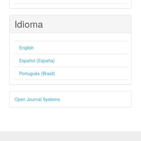
Idioma
English
Español (España)
Português (Brasil)
Desenvolvido
Open Journal Systems
por