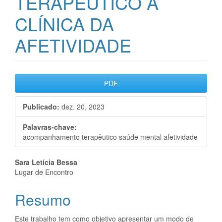
TERAPÊUTICO A
CLÍNICA DA
AFETIVIDADE
Barra
PDF
lateral
Publicado:
dez. 20, 2023
de
artigos
Palavras-chave:
acompanhamento terapêutico saúde mental afetividade
Conteúdo
Sara Letícia Bessa
Lugar de Encontro
do
Resumo
artigo
principal
Este trabalho tem como objetivo apresentar um modo de