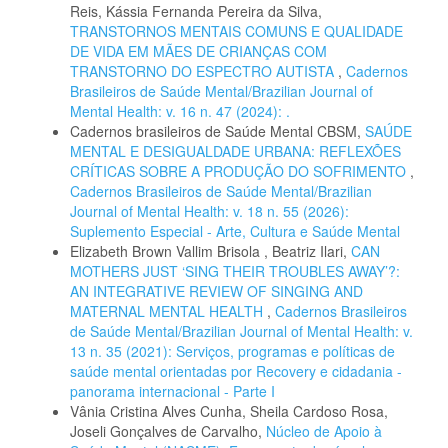
Reis, Kássia Fernanda Pereira da Silva,
TRANSTORNOS MENTAIS COMUNS E QUALIDADE
DE VIDA EM MÃES DE CRIANÇAS COM
TRANSTORNO DO ESPECTRO AUTISTA
,
Cadernos
Brasileiros de Saúde Mental/Brazilian Journal of
Mental Health: v. 16 n. 47 (2024): .
Cadernos brasileiros de Saúde Mental CBSM,
SAÚDE
MENTAL E DESIGUALDADE URBANA: REFLEXÕES
CRÍTICAS SOBRE A PRODUÇÃO DO SOFRIMENTO
,
Cadernos Brasileiros de Saúde Mental/Brazilian
Journal of Mental Health: v. 18 n. 55 (2026):
Suplemento Especial - Arte, Cultura e Saúde Mental
Elizabeth Brown Vallim Brisola , Beatriz Ilari,
CAN
MOTHERS JUST ‘SING THEIR TROUBLES AWAY’?:
AN INTEGRATIVE REVIEW OF SINGING AND
MATERNAL MENTAL HEALTH
,
Cadernos Brasileiros
de Saúde Mental/Brazilian Journal of Mental Health: v.
13 n. 35 (2021): Serviços, programas e políticas de
saúde mental orientadas por Recovery e cidadania -
panorama internacional - Parte I
Vânia Cristina Alves Cunha, Sheila Cardoso Rosa,
Joseli Gonçalves de Carvalho,
Núcleo de Apoio à