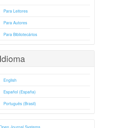
Para Leitores
Para Autores
Para Bibliotecários
Idioma
English
Español (España)
Português (Brasil)
esenvolvido
Open Journal Systems