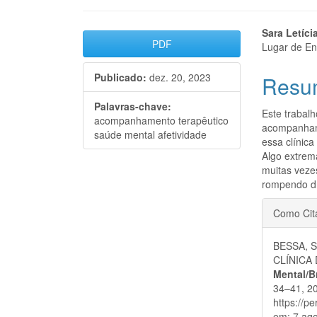
Barra
Cont
Sara Letíci
PDF
Lugar de En
lateral
do
Publicado:
dez. 20, 2023
Resu
de
artigo
artigos
princi
Palavras-chave:
Este trabal
acompanhamento terapêutico
acompanhame
saúde mental afetividade
essa clínic
Algo extrem
muitas vezes
rompendo dr
Detal
Como Cit
do
BESSA, 
artigo
CLÍNICA
Mental/B
34–41, 20
https://p
em: 7 ago