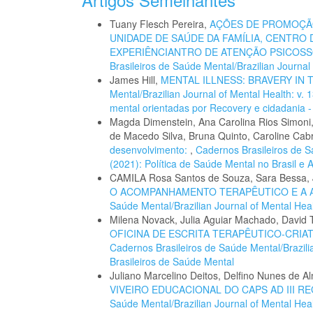
Tuany Flesch Pereira,
AÇÕES DE PROMOÇÃO
UNIDADE DE SAÚDE DA FAMÍLIA, CENTRO
EXPERIÊNCIANTRO DE ATENÇÃO PSICOSS
Brasileiros de Saúde Mental/Brazilian Journal 
James Hill,
MENTAL ILLNESS: BRAVERY IN 
Mental/Brazilian Journal of Mental Health: v. 
mental orientadas por Recovery e cidadania -
Magda Dimenstein, Ana Carolina Rios Simoni,
de Macedo Silva, Bruna Quinto, Caroline Cab
desenvolvimento:
,
Cadernos Brasileiros de Sa
(2021): Política de Saúde Mental no Brasil e
CAMILA Rosa Santos de Souza, Sara Bessa, J
O ACOMPANHAMENTO TERAPÊUTICO E A 
Saúde Mental/Brazilian Journal of Mental Heal
Milena Novack, Julia Aguiar Machado, David
OFICINA DE ESCRITA TERAPÊUTICO-CRIA
Cadernos Brasileiros de Saúde Mental/Brazilia
Brasileiros de Saúde Mental
Juliano Marcelino Deitos, Delfino Nunes de A
VIVEIRO EDUCACIONAL DO CAPS AD III R
Saúde Mental/Brazilian Journal of Mental Healt