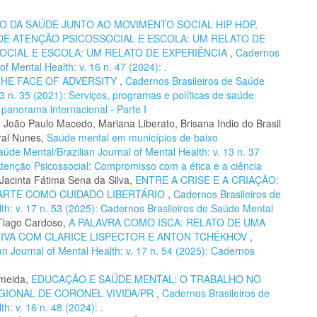
 DA SAÚDE JUNTO AO MOVIMENTO SOCIAL HIP HOP,
 DE ATENÇÃO PSICOSSOCIAL E ESCOLA: UM RELATO DE
OCIAL E ESCOLA: UM RELATO DE EXPERIÊNCIA
,
Cadernos
of Mental Health: v. 16 n. 47 (2024): .
THE FACE OF ADVERSITY
,
Cadernos Brasileiros de Saúde
13 n. 35 (2021): Serviços, programas e políticas de saúde
 panorama internacional - Parte I
 João Paulo Macedo, Mariana Liberato, Brisana Indio do Brasil
ral Nunes,
Saúde mental em municípios de baixo
úde Mental/Brazilian Journal of Mental Health: v. 13 n. 37
 Atenção Psicossocial: Compromisso com a ética e a ciência
acinta Fátima Sena da Silva,
ENTRE A CRISE E A CRIAÇÃO:
ARTE COMO CUIDADO LIBERTÁRIO
,
Cadernos Brasileiros de
th: v. 17 n. 53 (2025): Cadernos Brasileiros de Saúde Mental
 Tiago Cardoso,
A PALAVRA COMO ISCA: RELATO DE UMA
TIVA COM CLARICE LISPECTOR E ANTON TCHÉKHOV
,
n Journal of Mental Health: v. 17 n. 54 (2025): Cadernos
lmeida,
EDUCAÇÃO E SAÚDE MENTAL: O TRABALHO NO
EGIONAL DE CORONEL VIVIDA/PR
,
Cadernos Brasileiros de
h: v. 16 n. 48 (2024): .