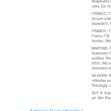
terapêutico
casa. Ed. Hu
FRANCO, T. B
de que cuid
Especial 6, 
FRANCO, T. 
Franco,T.B.
Hucitec, Sã
MARTINS, R
Rubinstein-T
auditiva. Re
2003. Site 
novembro d
SILVEIRA, 
reflexões ac
Psicologia, 
SUY, A. A ge
ed. São Pau
Artigos Semelhantes