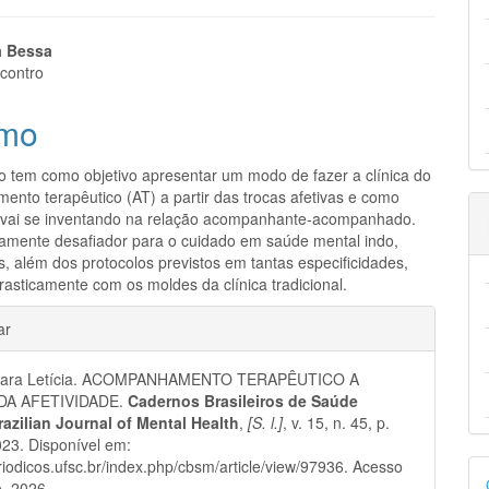
eúdo
a Bessa
contro
mo
pal
ho tem como objetivo apresentar um modo de fazer a clínica do
nto terapêutico (AT) a partir das trocas afetivas e como
a vai se inventando na relação acompanhante-acompanhado.
amente desafiador para o cuidado em saúde mental indo,
, além dos protocolos previstos em tantas especificidades,
asticamente com os moldes da clínica tradicional.
hes
ar
Sara Letícia. ACOMPANHAMENTO TERAPÊUTICO A
 DA AFETIVIDADE.
Cadernos Brasileiros de Saúde
razilian Journal of Mental Health
,
[S. l.]
, v. 15, n. 45, p.
23. Disponível em:
D
eriodicos.ufsc.br/index.php/cbsm/article/view/97936. Acesso
. 2026.