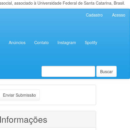
cial, associado à Universidade Federal de Santa Catarina, Brasil.
Cadastro
Acesso
Anúncios
Contato
Instagram
Spotify
Buscar
nviar
Enviar Submissão
ubmissão
Informações