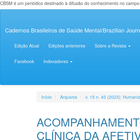
CBSM é um periódico destinado à difusão do conhecimento no campo da
Navegação
Principal
Conteúdo
Cadernos Brasileiros de Saúde Mental/Brazilian Journ
principal
Barra
Lateral
Edição Atual
Edições anteriores
Sobre a Revista
Facebook
Indexadores
Início
Arquivos
v. 15 n. 45 (2023): Human
ACOMPANHAMENTO
CLÍNICA DA AFETI