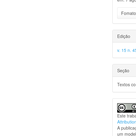
Fomato
Edição
v. 15 n. 
Seção
Textos c
Este trab
Attributio
A public
um model