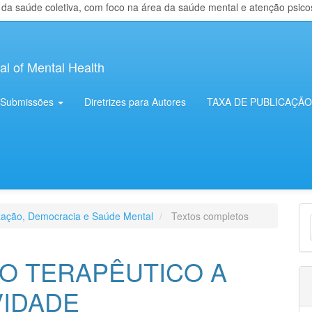
 saúde coletiva, com foco na área da saúde mental e atenção psicosso
al of Mental Health
Submissões
Diretrizes para Autores
TAXA DE PUBLICAÇÃO
E
ização, Democracia e Saúde Mental
Textos completos
S
 TERAPÊUTICO A
VIDADE