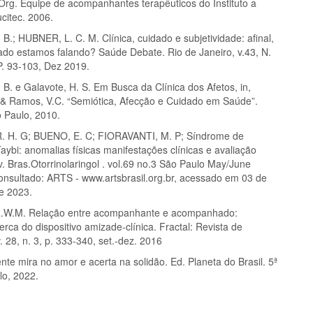
.Org. Equipe de acompanhantes terapêuticos do Instituto a
citec. 2006.
.; HUBNER, L. C. M. Clínica, cuidado e subjetividade: afinal,
ado estamos falando? Saúde Debate. Rio de Janeiro, v.43, N.
P. 93-103, Dez 2019.
B. e Galavote, H. S. Em Busca da Clínica dos Afetos, in,
 & Ramos, V.C. “Semiótica, Afecção e Cuidado em Saúde”.
o Paulo, 2010.
. H. G; BUENO, E. C; FIORAVANTI, M. P; Síndrome de
aybi: anomalias físicas manifestações clínicas e avaliação
v. Bras.Otorrinolaringol . vol.69 no.3 São Paulo May/June
consultado: ARTS - www.artsbrasil.org.br, acessado em 03 de
e 2023.
R.W.M. Relação entre acompanhante e acompanhado:
erca do dispositivo amizade-clínica. Fractal: Revista de
v. 28, n. 3, p. 333-340, set.-dez. 2016
nte mira no amor e acerta na solidão. Ed. Planeta do Brasil. 5ª
lo, 2022.