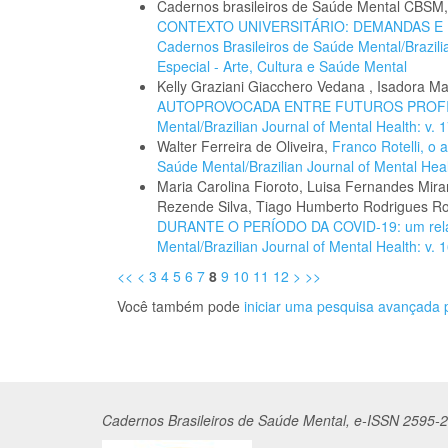
Cadernos brasileiros de Saúde Mental CBSM
CONTEXTO UNIVERSITÁRIO: DEMANDAS 
Cadernos Brasileiros de Saúde Mental/Brazilia
Especial - Arte, Cultura e Saúde Mental
Kelly Graziani Giacchero Vedana , Isadora M
AUTOPROVOCADA ENTRE FUTUROS PROFI
Mental/Brazilian Journal of Mental Health: v.
Walter Ferreira de Oliveira,
Franco Rotelli, o 
Saúde Mental/Brazilian Journal of Mental Heal
Maria Carolina Fioroto, Luisa Fernandes Mira
Rezende Silva, Tiago Humberto Rodrigues R
DURANTE O PERÍODO DA COVID-19: um relat
Mental/Brazilian Journal of Mental Health: v. 1
<<
<
3
4
5
6
7
8
9
10
11
12
>
>>
Você também pode
iniciar uma pesquisa avançada p
Cadernos
Br
asileiros
de Saúde Mental, e-ISSN 2595-2