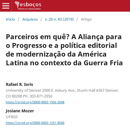
Início
/
Arquivos
/
v. 26 n. 43 (2019)
/
Artigo
Parceiros em quê? A Aliança para
o Progresso e a política editorial
de modernização da América
Latina no contexto da Guerra Fria
Rafael R. Ioris
University of Denver 2000 E. Asbury Ave., Sturm Hall #367 Denver,
CO 80208 Ph: 303-871-2950
https://orcid.org/0000-0003-1956-2698
Josiane Mozer
UFRGS
https://orcid.org/0000-0002-1251-8566