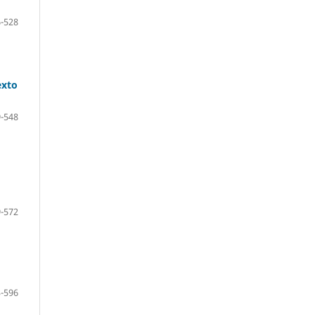
-528
exto
-548
-572
-596