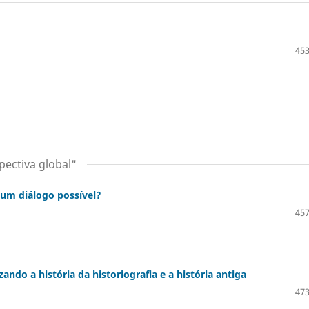
453
pectiva global"
: um diálogo possível?
457
ando a história da historiografia e a história antiga
473