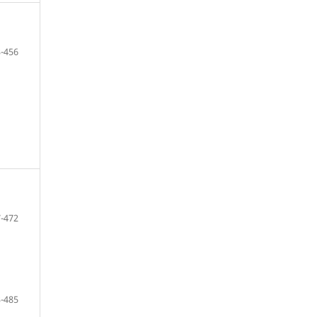
-456
-472
-485