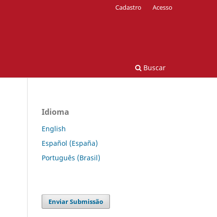
Cadastro
Acesso
Buscar
Idioma
English
Español (España)
Português (Brasil)
Enviar Submissão