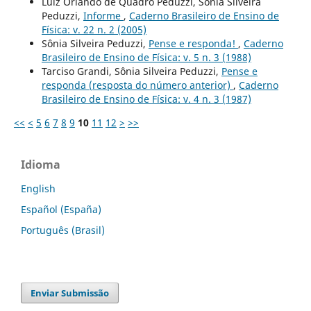
Luiz Orlando de Quadro Peduzzi, Sônia Silveira
Peduzzi,
Informe
,
Caderno Brasileiro de Ensino de
Física: v. 22 n. 2 (2005)
Sônia Silveira Peduzzi,
Pense e responda!
,
Caderno
Brasileiro de Ensino de Física: v. 5 n. 3 (1988)
Tarciso Grandi, Sônia Silveira Peduzzi,
Pense e
responda (resposta do número anterior)
,
Caderno
Brasileiro de Ensino de Física: v. 4 n. 3 (1987)
<<
<
5
6
7
8
9
10
11
12
>
>>
Idioma
English
Español (España)
Português (Brasil)
Enviar Submissão