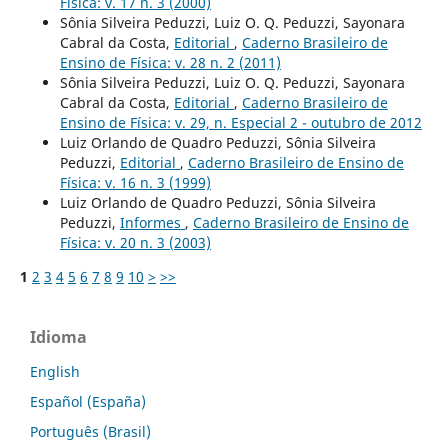
Física: v. 17 n. 3 (2000)
Sônia Silveira Peduzzi, Luiz O. Q. Peduzzi, Sayonara
Cabral da Costa,
Editorial
,
Caderno Brasileiro de
Ensino de Física: v. 28 n. 2 (2011)
Sônia Silveira Peduzzi, Luiz O. Q. Peduzzi, Sayonara
Cabral da Costa,
Editorial
,
Caderno Brasileiro de
Ensino de Física: v. 29, n. Especial 2 - outubro de 2012
Luiz Orlando de Quadro Peduzzi, Sônia Silveira
Peduzzi,
Editorial
,
Caderno Brasileiro de Ensino de
Física: v. 16 n. 3 (1999)
Luiz Orlando de Quadro Peduzzi, Sônia Silveira
Peduzzi,
Informes
,
Caderno Brasileiro de Ensino de
Física: v. 20 n. 3 (2003)
1
2
3
4
5
6
7
8
9
10
>
>>
Idioma
English
Español (España)
Português (Brasil)