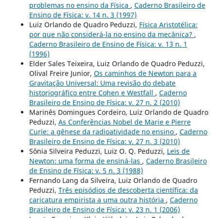
problemas no ensino da Física
,
Caderno Brasileiro de
Ensino de Física: v. 14 n. 3 (1997)
Luiz Orlando de Quadro Peduzzi,
Física Aristotélica:
por que não considerá-la no ensino da mecânica?
,
Caderno Brasileiro de Ensino de Física: v. 13 n. 1
(1996)
Elder Sales Teixeira, Luiz Orlando de Quadro Peduzzi,
Olival Freire Junior,
Os caminhos de Newton para a
Gravitação Universal: Uma revisão do debate
historiográfico entre Cohen e Westfall
,
Caderno
Brasileiro de Ensino de Física: v. 27 n. 2 (2010)
Marinês Domingues Cordeiro, Luiz Orlando de Quadro
Peduzzi,
As Conferências Nobel de Marie e Pierre
Curie: a gênese da radioatividade no ensino
,
Caderno
Brasileiro de Ensino de Física: v. 27 n. 3 (2010)
Sônia Silveira Peduzzi, Luiz O. Q. Peduzzi,
Leis de
Newton: uma forma de ensiná-las
,
Caderno Brasileiro
de Ensino de Física: v. 5 n. 3 (1988)
Fernando Lang da Silveira, Luiz Orlando de Quadro
Peduzzi,
Três episódios de descoberta científica: da
caricatura empirista a uma outra história
,
Caderno
Brasileiro de Ensino de Física: v. 23 n. 1 (2006)