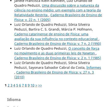
Janete Francisca Klein Köhnlein, Luiz Orlando de
Quadro Peduzzi,
Uma discussão sobre a natureza da
ciência no ensino médio: um exemplo com a teoria da
Relatividade Restrita
,
Caderno Brasileiro de Ensino de
Física: v. 22 n. 1 (2005)
Luiz Orlando de Quadro Peduzzi, Sônia Silveira
Peduzzi, Bartira C. S. Grandi, Márcia P. Hofmann,
Caderno catarinense de ensino de Física: uma
avaliação da sua influência no contexto educacional
,
Caderno Brasileiro de Ensino de Física: v. 7 n. 2 (1990)
Luiz Orlando de Quadro Peduzzi,
O conceito de força
no movimento e as duas primeiras leis de Newton
,
Caderno Brasileiro de Ensino de Física: v. 2 n. 1 (1985)
Luiz Orlando de Quadro Peduzzi, Sônia Silveira
Peduzzi, Sayonara Salvador Cabral da Costa,
Informes
,
Caderno Brasileiro de Ensino de Física: v. 27 n. 3
(2010)
1
2
3
4
5
6
7
8
9
10
>
>>
Idioma