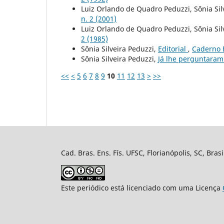
Luiz Orlando de Quadro Peduzzi, Sônia Sil
n. 2 (2001)
Luiz Orlando de Quadro Peduzzi, Sônia Sil
2 (1985)
Sônia Silveira Peduzzi,
Editorial
,
Caderno B
Sônia Silveira Peduzzi,
Já lhe perguntaram
<<
<
5
6
7
8
9
10
11
12
13
>
>>
Cad. Bras. Ens. Fís. UFSC, Florianópolis, SC, Bra
Este periódico está licenciado com uma Licença