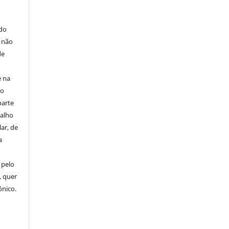
E
 do
e não
de
e na
 o
parte
balho
ar, de
a
 pelo
, quer
ônico.