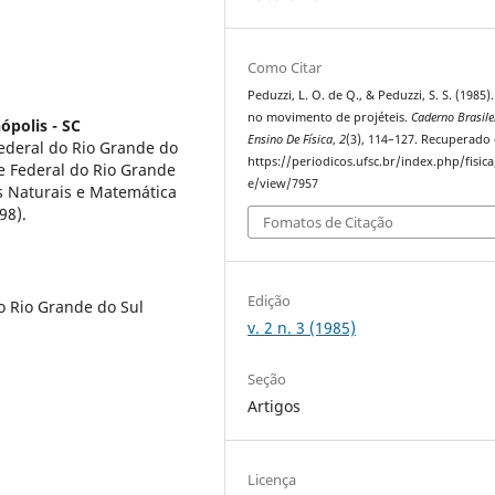
Como Citar
Peduzzi, L. O. de Q., & Peduzzi, S. S. (1985)
no movimento de projéteis.
Caderno Brasile
ópolis - SC
Ensino De Física
,
2
(3), 114–127. Recuperado
ederal do Rio Grande do
https://periodicos.ufsc.br/index.php/fisica/
e Federal do Rio Grande
e/view/7957
s Naturais e Matemática
98).
Fomatos de Citação
Edição
o Rio Grande do Sul
v. 2 n. 3 (1985)
Seção
Artigos
Licença