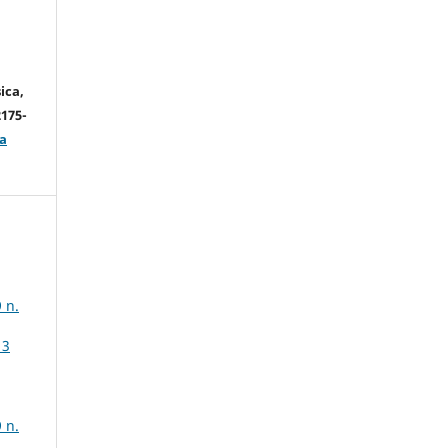
ica,
2175-
a
 n.
13
 n.