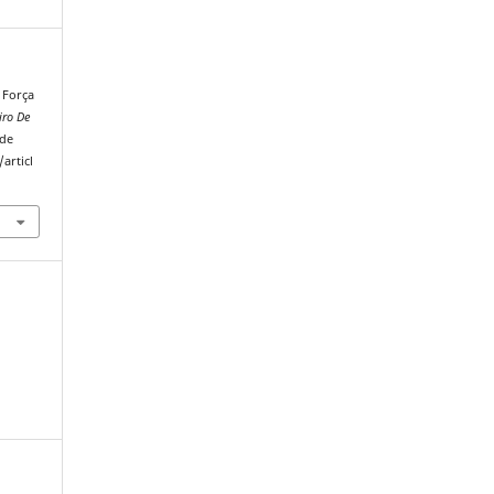
. Força
iro De
 de
articl