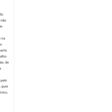
E
 do
e não
de
e na
 o
parte
balho
ar, de
a
 pelo
, quer
ônico.