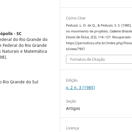
Como Citar
Peduzzi, L. O. de Q., & Peduzzi, S. S. (1985)
no movimento de projéteis.
Caderno Brasile
ópolis - SC
Ensino De Física
,
2
(3), 114–127. Recuperado
ederal do Rio Grande do
https://periodicos.ufsc.br/index.php/fisica/
e Federal do Rio Grande
e/view/7957
s Naturais e Matemática
98).
Fomatos de Citação
Edição
o Rio Grande do Sul
v. 2 n. 3 (1985)
Seção
Artigos
Licença