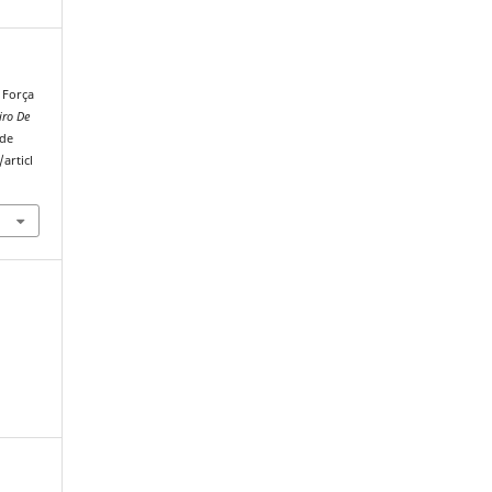
. Força
iro De
 de
articl