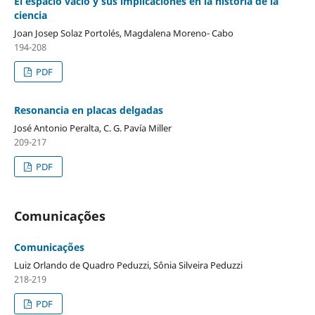
El espacio vacío y sus implicaciones en la historia de la
ciencia
Joan Josep Solaz Portolés, Magdalena Moreno- Cabo
194-208
PDF
Resonancia en placas delgadas
José Antonio Peralta, C. G. Pavía Miller
209-217
PDF
Comunicações
Comunicações
Luiz Orlando de Quadro Peduzzi, Sônia Silveira Peduzzi
218-219
PDF