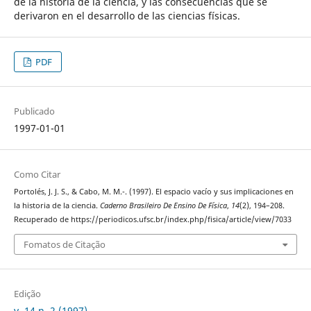
de la historia de la ciencia, y las consecuencias que se
derivaron en el desarrollo de las ciencias físicas.
PDF
Publicado
1997-01-01
Como Citar
Portolés, J. J. S., & Cabo, M. M.-. (1997). El espacio vacío y sus implicaciones en
la historia de la ciencia.
Caderno Brasileiro De Ensino De Física
,
14
(2), 194–208.
Recuperado de https://periodicos.ufsc.br/index.php/fisica/article/view/7033
Fomatos de Citação
Edição
v. 14 n. 2 (1997)