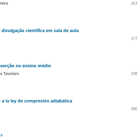
reira
263
divulgação científica em sala de aula
317
inserção no ensino médio
no Tavolaro
298
 a la ley de compresión adiabática
340
r?