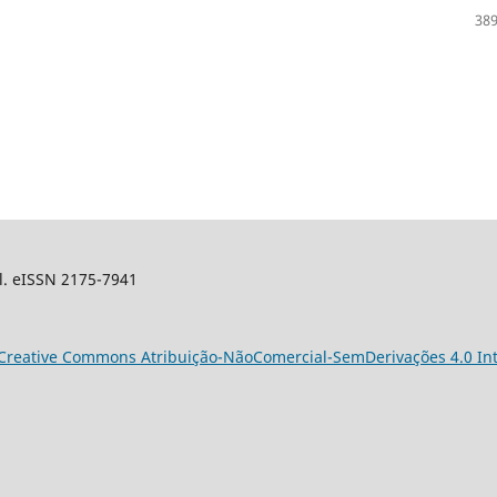
389
sil. eISSN 2175-7941
Creative Commons Atribuição-NãoComercial-SemDerivações 4.0 Int