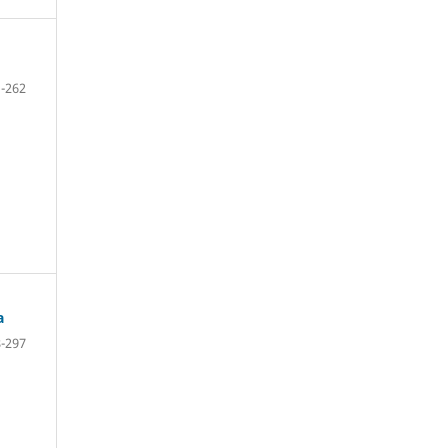
-262
a
-297