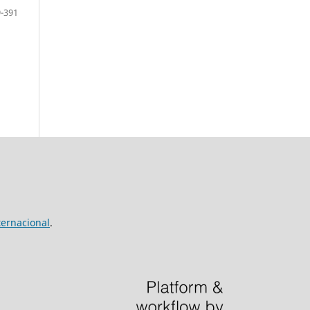
-391
ernacional
.