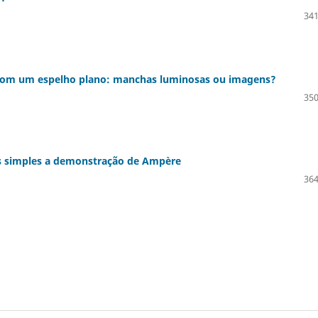
341
 com um espelho plano: manchas luminosas ou imagens?
350
tos simples a demonstração de Ampère
364