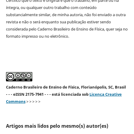
Certifico que o texto é original e que o trabalho, em parte ou na
íntegra, ou qualquer outro trabalho com conteúdo
substancialmente similar, de minha autoria, não foi enviado a outra
revista e não o será enquanto sua publicação estiver sendo
considerada pelo Caderno Brasileiro de Ensino de Física, quer seja no
formato impresso ou no eletrônico.
Caderno Brasileiro de Ensino de Física, Florianópolis, SC, Brasil
- - - eISSN 2175-7941 - - - está licenciada sob
Licença Creative
Commons
> > > > >
Artigos mais lidos pelo mesmo(s) autor(es)