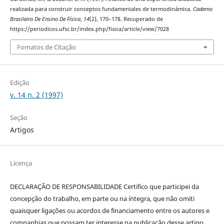
realizada para construir conceptos fundamentales de termodinámica.
Caderno
Brasileiro De Ensino De Física
,
14
(2), 170–178. Recuperado de
https://periodicos.ufsc.br/index.php/fisica/article/view/7028
Fomatos de Citação
Edição
v. 14 n. 2 (1997)
Seção
Artigos
Licença
DECLARAÇÃO DE RESPONSABILIDADE Certifico que participei da
concepção do trabalho, em parte ou na íntegra, que não omiti
quaisquer ligações ou acordos de financiamento entre os autores e
companhias que possam ter interesse na publicação desse artigo.