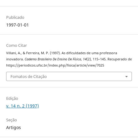
Publicado
1997-01-01
Como Citar
Villani, A., & Ferreira, M. P. (1997). As dificuldades de uma professora
inovadora.
Caderno Brasileiro De Ensino De Física
,
14
(2), 115–145. Recuperado de
https://periodicos.ufsc.br/index.php/fisica/article/view/7025
Fomatos de Citação
Edição
v. 14 n. 2 (1997)
Seção
Artigos