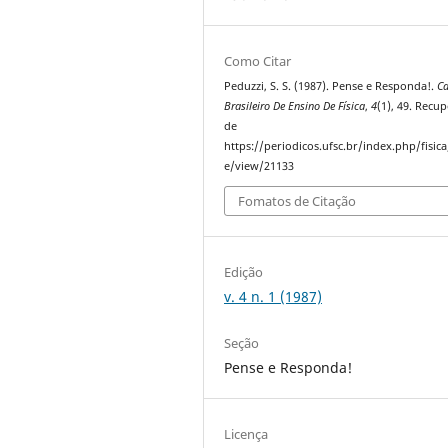
Como Citar
Peduzzi, S. S. (1987). Pense e Responda!.
C
Brasileiro De Ensino De Física
,
4
(1), 49. Recu
de
https://periodicos.ufsc.br/index.php/fisica/
e/view/21133
Fomatos de Citação
Edição
v. 4 n. 1 (1987)
Seção
Pense e Responda!
Licença