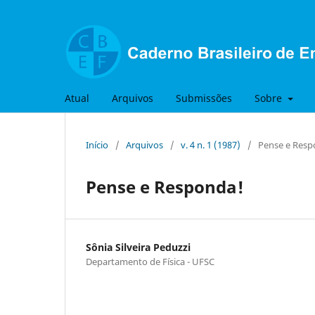
Atual
Arquivos
Submissões
Sobre
Início
/
Arquivos
/
v. 4 n. 1 (1987)
/
Pense e Resp
Pense e Responda!
Sônia Silveira Peduzzi
Departamento de Física - UFSC