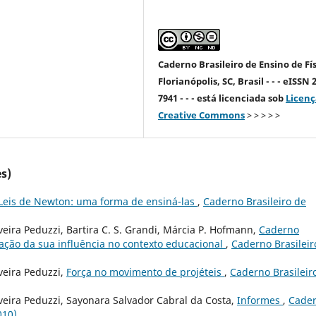
Caderno Brasileiro de Ensino de Fís
Florianópolis, SC, Brasil - - - eISSN 
7941 - - - está licenciada sob
Licenç
Creative Commons
> > > > >
s)
Leis de Newton: uma forma de ensiná-las
,
Caderno Brasileiro de
eira Peduzzi, Bartira C. S. Grandi, Márcia P. Hofmann,
Caderno
iação da sua influência no contexto educacional
,
Caderno Brasileir
veira Peduzzi,
Força no movimento de projéteis
,
Caderno Brasileir
veira Peduzzi, Sayonara Salvador Cabral da Costa,
Informes
,
Cade
010)