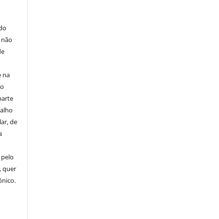
E
 do
e não
de
e na
 o
parte
balho
ar, de
a
 pelo
, quer
ônico.