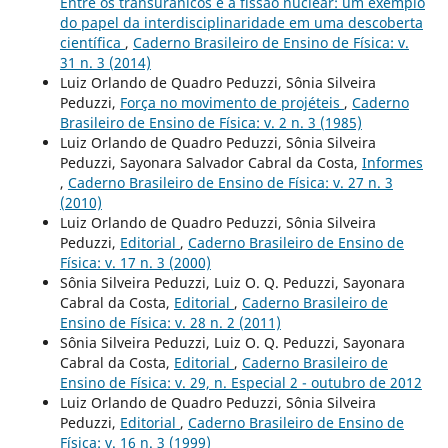
Entre os transurânicos e a fissão nuclear: um exemplo
do papel da interdisciplinaridade em uma descoberta
científica
,
Caderno Brasileiro de Ensino de Física: v.
31 n. 3 (2014)
Luiz Orlando de Quadro Peduzzi, Sônia Silveira
Peduzzi,
Força no movimento de projéteis
,
Caderno
Brasileiro de Ensino de Física: v. 2 n. 3 (1985)
Luiz Orlando de Quadro Peduzzi, Sônia Silveira
Peduzzi, Sayonara Salvador Cabral da Costa,
Informes
,
Caderno Brasileiro de Ensino de Física: v. 27 n. 3
(2010)
Luiz Orlando de Quadro Peduzzi, Sônia Silveira
Peduzzi,
Editorial
,
Caderno Brasileiro de Ensino de
Física: v. 17 n. 3 (2000)
Sônia Silveira Peduzzi, Luiz O. Q. Peduzzi, Sayonara
Cabral da Costa,
Editorial
,
Caderno Brasileiro de
Ensino de Física: v. 28 n. 2 (2011)
Sônia Silveira Peduzzi, Luiz O. Q. Peduzzi, Sayonara
Cabral da Costa,
Editorial
,
Caderno Brasileiro de
Ensino de Física: v. 29, n. Especial 2 - outubro de 2012
Luiz Orlando de Quadro Peduzzi, Sônia Silveira
Peduzzi,
Editorial
,
Caderno Brasileiro de Ensino de
Física: v. 16 n. 3 (1999)