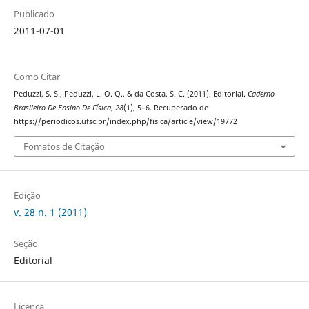
Publicado
2011-07-01
Como Citar
Peduzzi, S. S., Peduzzi, L. O. Q., & da Costa, S. C. (2011). Editorial.
Caderno
Brasileiro De Ensino De Física
,
28
(1), 5–6. Recuperado de
https://periodicos.ufsc.br/index.php/fisica/article/view/19772
Fomatos de Citação
Edição
v. 28 n. 1 (2011)
Seção
Editorial
Licença