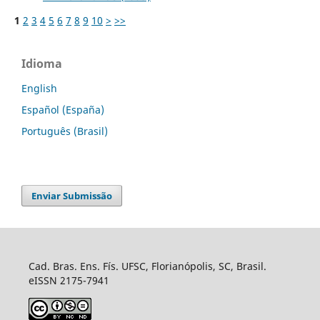
1
2
3
4
5
6
7
8
9
10
>
>>
Idioma
English
Español (España)
Português (Brasil)
Enviar Submissão
Cad. Bras. Ens. Fís. UFSC, Florianópolis, SC, Brasil.
eISSN 2175-7941