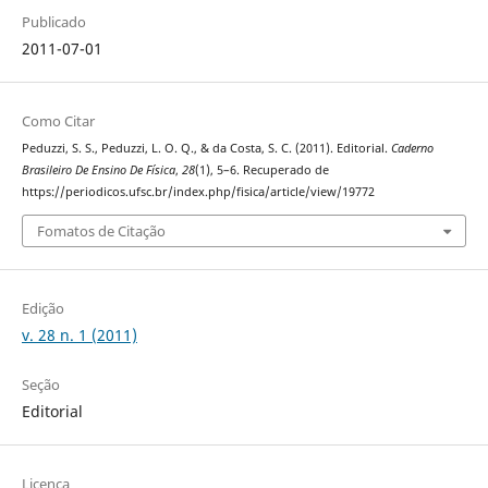
Publicado
2011-07-01
Como Citar
Peduzzi, S. S., Peduzzi, L. O. Q., & da Costa, S. C. (2011). Editorial.
Caderno
Brasileiro De Ensino De Física
,
28
(1), 5–6. Recuperado de
https://periodicos.ufsc.br/index.php/fisica/article/view/19772
Fomatos de Citação
Edição
v. 28 n. 1 (2011)
Seção
Editorial
Licença