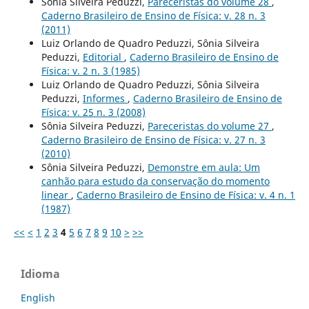
Sônia Silveira Peduzzi,
Pareceristas do volume 28
,
Caderno Brasileiro de Ensino de Física: v. 28 n. 3
(2011)
Luiz Orlando de Quadro Peduzzi, Sônia Silveira
Peduzzi,
Editorial
,
Caderno Brasileiro de Ensino de
Física: v. 2 n. 3 (1985)
Luiz Orlando de Quadro Peduzzi, Sônia Silveira
Peduzzi,
Informes
,
Caderno Brasileiro de Ensino de
Física: v. 25 n. 3 (2008)
Sônia Silveira Peduzzi,
Pareceristas do volume 27
,
Caderno Brasileiro de Ensino de Física: v. 27 n. 3
(2010)
Sônia Silveira Peduzzi,
Demonstre em aula: Um
canhão para estudo da conservação do momento
linear
,
Caderno Brasileiro de Ensino de Física: v. 4 n. 1
(1987)
<<
<
1
2
3
4
5
6
7
8
9
10
>
>>
Idioma
English