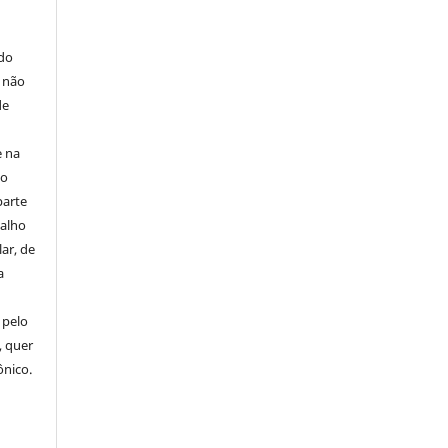
E
 do
e não
de
e na
 o
parte
balho
ar, de
a
 pelo
, quer
ônico.