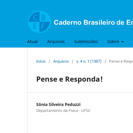
Atual
Arquivos
Submissões
Sobre
Início
/
Arquivos
/
v. 4 n. 1 (1987)
/
Pense e Resp
Pense e Responda!
Sônia Silveira Peduzzi
Departamento de Física - UFSC