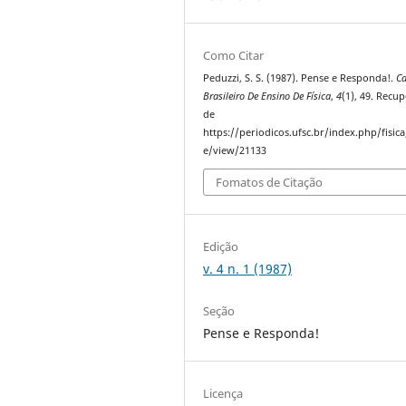
Como Citar
Peduzzi, S. S. (1987). Pense e Responda!.
C
Brasileiro De Ensino De Física
,
4
(1), 49. Recu
de
https://periodicos.ufsc.br/index.php/fisica/
e/view/21133
Fomatos de Citação
Edição
v. 4 n. 1 (1987)
Seção
Pense e Responda!
Licença