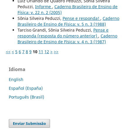
Luiz Orlando de Quadro Peduzzi, Sônia Silveira
Peduzzi,
Informe
,
Caderno Brasileiro de Ensino de
Física: v. 22 n. 2 (2005)
Sônia Silveira Peduzzi,
Pense e responda!
,
Caderno
Brasileiro de Ensino de Física: v. 5 n. 3 (1988)
Tarciso Grandi, Sônia Silveira Peduzzi,
Pense e
responda (resposta do número anterior)
,
Caderno
Brasileiro de Ensino de Física: v. 4 n. 3 (1987)
<<
<
5
6
7
8
9
10
11
12
>
>>
Idioma
English
Español (España)
Português (Brasil)
Enviar Submissão