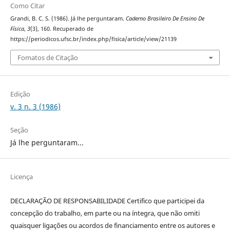
Como Citar
Grandi, B. C. S. (1986). Já lhe perguntaram.
Caderno Brasileiro De Ensino De
Física
,
3
(3), 160. Recuperado de
https://periodicos.ufsc.br/index.php/fisica/article/view/21139
Fomatos de Citação
Edição
v. 3 n. 3 (1986)
Seção
Já lhe perguntaram...
Licença
DECLARAÇÃO DE RESPONSABILIDADE Certifico que participei da
concepção do trabalho, em parte ou na íntegra, que não omiti
quaisquer ligações ou acordos de financiamento entre os autores e