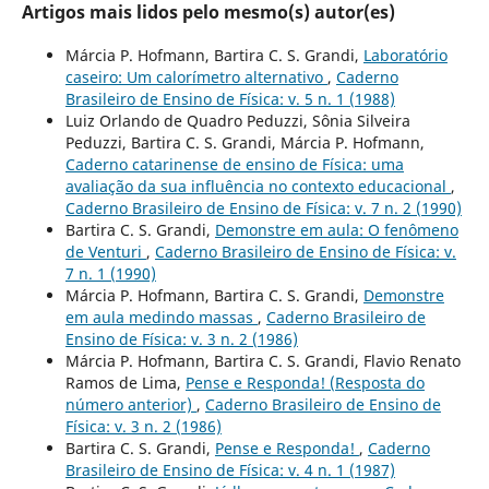
Artigos mais lidos pelo mesmo(s) autor(es)
Márcia P. Hofmann, Bartira C. S. Grandi,
Laboratório
caseiro: Um calorímetro alternativo
,
Caderno
Brasileiro de Ensino de Física: v. 5 n. 1 (1988)
Luiz Orlando de Quadro Peduzzi, Sônia Silveira
Peduzzi, Bartira C. S. Grandi, Márcia P. Hofmann,
Caderno catarinense de ensino de Física: uma
avaliação da sua influência no contexto educacional
,
Caderno Brasileiro de Ensino de Física: v. 7 n. 2 (1990)
Bartira C. S. Grandi,
Demonstre em aula: O fenômeno
de Venturi
,
Caderno Brasileiro de Ensino de Física: v.
7 n. 1 (1990)
Márcia P. Hofmann, Bartira C. S. Grandi,
Demonstre
em aula medindo massas
,
Caderno Brasileiro de
Ensino de Física: v. 3 n. 2 (1986)
Márcia P. Hofmann, Bartira C. S. Grandi, Flavio Renato
Ramos de Lima,
Pense e Responda! (Resposta do
número anterior)
,
Caderno Brasileiro de Ensino de
Física: v. 3 n. 2 (1986)
Bartira C. S. Grandi,
Pense e Responda!
,
Caderno
Brasileiro de Ensino de Física: v. 4 n. 1 (1987)