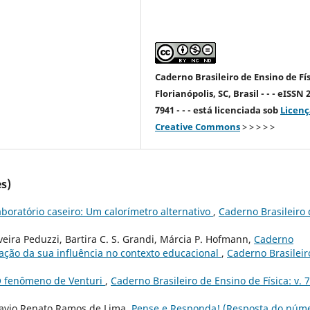
Caderno Brasileiro de Ensino de Fís
Florianópolis, SC, Brasil - - - eISSN 
7941 - - - está licenciada sob
Licenç
Creative Commons
> > > > >
s)
aboratório caseiro: Um calorímetro alternativo
,
Caderno Brasileiro
eira Peduzzi, Bartira C. S. Grandi, Márcia P. Hofmann,
Caderno
iação da sua influência no contexto educacional
,
Caderno Brasileir
O fenômeno de Venturi
,
Caderno Brasileiro de Ensino de Física: v. 7
Flavio Renato Ramos de Lima,
Pense e Responda! (Resposta do núm