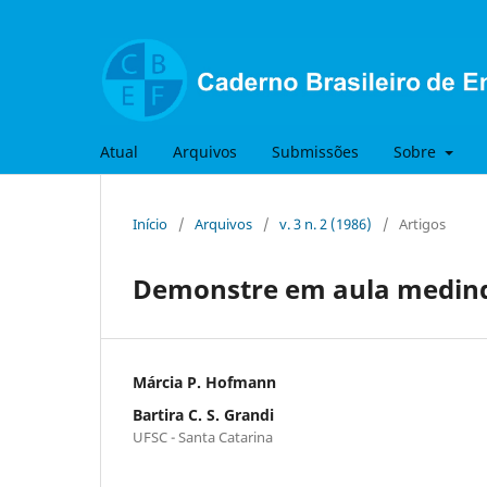
Atual
Arquivos
Submissões
Sobre
Início
/
Arquivos
/
v. 3 n. 2 (1986)
/
Artigos
Demonstre em aula medin
Márcia P. Hofmann
Bartira C. S. Grandi
UFSC - Santa Catarina