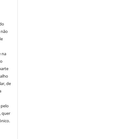
E
 do
e não
de
e na
 o
parte
balho
ar, de
a
 pelo
, quer
ônico.