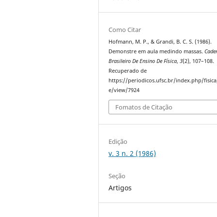
Como Citar
Hofmann, M. P., & Grandi, B. C. S. (1986).
Demonstre em aula medindo massas.
Cade
Brasileiro De Ensino De Física
,
3
(2), 107–108.
Recuperado de
https://periodicos.ufsc.br/index.php/fisica/
e/view/7924
Fomatos de Citação
Edição
v. 3 n. 2 (1986)
Seção
Artigos