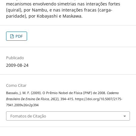
mecanismos envolvendo simetrias nas interações fortes
(quiral), por Nambu, e nas interações fracas (carga-
paridade), por Kobayashi e Maskawa.
PDF
Publicado
2009-08-24
Como Citar
Bassalo, J. M. F. (2009). O Prêmio Nobel de Física (PNF) de 2008.
Caderno
Brasileiro De Ensino De Física
,
26
(2), 394–415. https://doi.org/10.5007/2175-
7941.2009v26n2p394
Fomatos de Citação