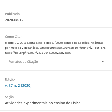
Publicado
2020-08-12
Como Citar
Montoli, G. A., & Cabral Neto, J. dos S. (2020). Estudo de Colisões Inelásticas
por meio da Videoanálise.
Caderno Brasileiro De Ensino De Física
,
37
(2), 865–878.
https://doi.org/10.5007/2175-7941.2020v37n2p865
Fomatos de Citação
Edição
v. 37 n. 2 (2020)
Seção
Atividades experimentais no ensino de Física