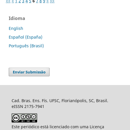
<<
<
1
2
3
4
5
6
7
8
9
>
>>
Idioma
English
Español (España)
Português (Brasil)
Enviar Submissão
Cad. Bras. Ens. Fís. UFSC, Florianópolis, SC, Brasil.
eISSN 2175-7941
Este periódico está licenciado com uma Licença