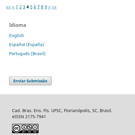
<<
<
1
2
3
4
5
6
7
8
9
>
>>
Idioma
English
Español (España)
Português (Brasil)
Enviar Submissão
Cad. Bras. Ens. Fís. UFSC, Florianópolis, SC, Brasil.
eISSN 2175-7941