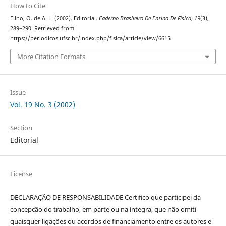
How to Cite
Filho, O. de A. L. (2002). Editorial.
Caderno Brasileiro De Ensino De Física
,
19
(3),
289–290. Retrieved from
https://periodicos.ufsc.br/index.php/fisica/article/view/6615
More Citation Formats
Issue
Vol. 19 No. 3 (2002)
Section
Editorial
License
DECLARAÇÃO DE RESPONSABILIDADE Certifico que participei da
concepção do trabalho, em parte ou na íntegra, que não omiti
quaisquer ligações ou acordos de financiamento entre os autores e