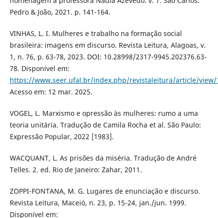
homenagem à professora Nadia Azevedo. v. 1. São Carlos:
Pedro & João, 2021. p. 141-164.
VINHAS, L. I. Mulheres e trabalho na formação social
brasileira: imagens em discurso. Revista Leitura, Alagoas, v.
1, n. 76, p. 63-78, 2023. DOI: 10.28998/2317-9945.202376.63-
78. Disponível em:
https://www.seer.ufal.br/index.php/revistaleitura/article/view
Acesso em: 12 mar. 2025.
VOGEL, L. Marxismo e opressão às mulheres: rumo a uma
teoria unitária. Tradução de Camila Rocha et al. São Paulo:
Expressão Popular, 2022 [1983].
WACQUANT, L. As prisões da miséria. Tradução de André
Telles. 2. ed. Rio de Janeiro: Zahar, 2011.
ZOPPI-FONTANA, M. G. Lugares de enunciação e discurso.
Revista Leitura, Maceió, n. 23, p. 15-24, jan./jun. 1999.
Disponível em: