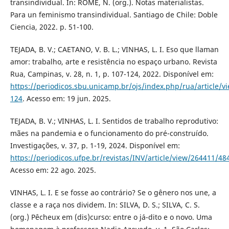
transindividual. In: ROMÉ, N. (org.). Notas materialistas.
Para un feminismo transindividual. Santiago de Chile: Doble
Ciencia, 2022. p. 51-100.
TEJADA, B. V.; CAETANO, V. B. L.; VINHAS, L. I. Eso que llaman
amor: trabalho, arte e resistência no espaço urbano. Revista
Rua, Campinas, v. 28, n. 1, p. 107-124, 2022. Disponível em:
https://periodicos.sbu.unicamp.br/ojs/index.php/rua/article/v
124
. Acesso em: 19 jun. 2025.
TEJADA, B. V.; VINHAS, L. I. Sentidos de trabalho reprodutivo:
mães na pandemia e o funcionamento do pré-construído.
Investigações, v. 37, p. 1-19, 2024. Disponível em:
https://periodicos.ufpe.br/revistas/INV/article/view/264411/48
Acesso em: 22 ago. 2025.
VINHAS, L. I. E se fosse ao contrário? Se o gênero nos une, a
classe e a raça nos dividem. In: SILVA, D. S.; SILVA, C. S.
(org.) Pêcheux em (dis)curso: entre o já-dito e o novo. Uma