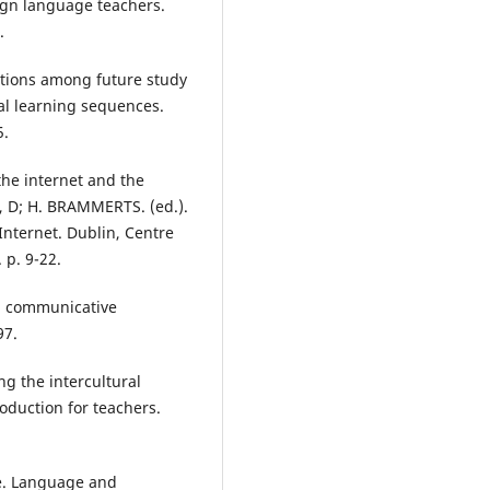
eign language teachers.
.
ctions among future study
ral learning sequences.
5.
he internet and the
, D; H. BRAMMERTS. (ed.).
Internet. Dublin, Centre
p. 9-22.
l communicative
97.
g the intercultural
oduction for teachers.
ne. Language and