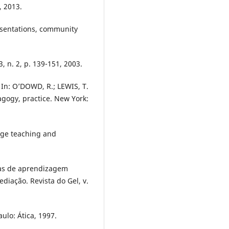
, 2013.
sentations, community
 n. 2, p. 139-151, 2003.
 In: O’DOWD, R.; LEWIS, T.
dagogy, practice. New York:
age teaching and
cias de aprendizagem
diação. Revista do Gel, v.
ulo: Ática, 1997.