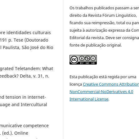
Os trabalhos publicados passam a ser
direito da Revista Fórum Linguístico,
ficando sua reimpressão, total ou parc
sujeita à autorização expressa da Co
e identidades culturais
Editorial da revista. Deve ser consign
191 p. Tese (Doutorado
fonte de publicação original.
 Paulista, São José do Rio
tegrated Teletandem: What
edback? Delta, v. 31, n.
Esta publicação está regida por uma
licença
Creative Commons Attribution
NonCommercial-NoDerivatives 4.0
nd tension in internet-
International License
.
uage and Intercultural
ommunicative competence
 (ed.). Online