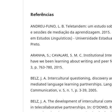
Referências
ANDREU-FUNO, L. B. Teletandem: um estudo sobr
e sessões de mediação da aprendizagem. 2015. 
em Estudos Linguísticos) - Universidade Estadual
Preto.
ARANHA, S.; CAVALARI, S. M. C. Institutional In
have we been learning about writing and peer fe
3, p. 763-780, 2015.
BELZ, J. A. Intercultural questioning, discovery a
mediated language learning partnerships. Lang
Communication, v. 5, n. 1, p. 3-39, 2005.
BELZ, J. A. The development of intercultural c
in telecollaborative partnerships. In: O’DOWD, R.