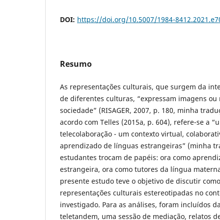
DOI:
https://doi.org/10.5007/1984-8412.2021.e
Resumo
As representações culturais, que surgem da int
de diferentes culturas, “expressam imagens ou n
sociedade” (RISAGER, 2007, p. 180, minha tradu
acordo com Telles (2015a, p. 604), refere-se a
telecolaboração - um contexto virtual, colabora
aprendizado de línguas estrangeiras” (minha t
estudantes trocam de papéis: ora como aprendi
estrangeira, ora como tutores da língua materna
presente estudo teve o objetivo de discutir com
representações culturais estereotipadas no con
investigado. Para as análises, foram incluídos 
teletandem, uma sessão de mediação, relatos de