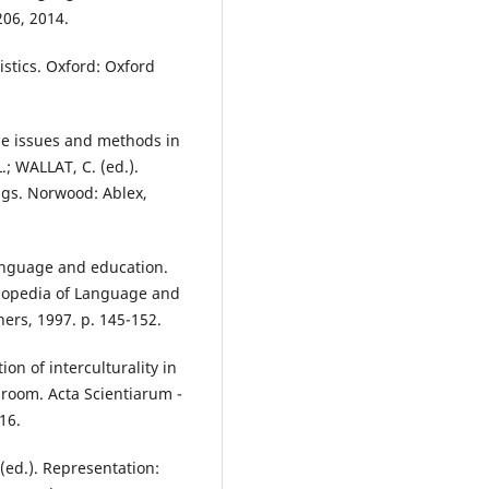
206, 2014.
stics. Oxford: Oxford
me issues and methods in
.; WALLAT, C. (ed.).
ngs. Norwood: Ablex,
anguage and education.
lopedia of Language and
rs, 1997. p. 145-152.
ion of interculturality in
sroom. Acta Scientiarum -
16.
 (ed.). Representation: