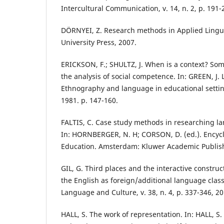
Intercultural Communication, v. 14, n. 2, p. 191-
DÖRNYEI, Z. Research methods in Applied Lingui
University Press, 2007.
ERICKSON, F.; SHULTZ, J. When is a context? So
the analysis of social competence. In: GREEN, J. L
Ethnography and language in educational setti
1981. p. 147-160.
FALTIS, C. Case study methods in researching l
In: HORNBERGER, N. H; CORSON, D. (ed.). Encyc
Education. Amsterdam: Kluwer Academic Publishe
GIL, G. Third places and the interactive construct
the English as foreign/additional language clas
Language and Culture, v. 38, n. 4, p. 337-346, 20
HALL, S. The work of representation. In: HALL, S.