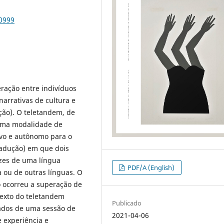
70999
eração entre indivíduos
arrativas de cultura e
ção). O teletandem, de
 “uma modalidade de
tivo e autônomo para o
radução) em que dois
zes de uma língua
PDF/A (English)
 ou de outras línguas. O
o ocorreu a superação de
texto do teletandem
Publicado
dados de uma sessão de
2021-04-06
 experiência e