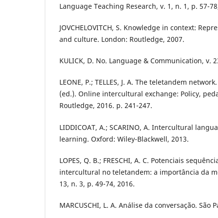
Language Teaching Research, v. 1, n. 1, p. 57-78
JOVCHELOVITCH, S. Knowledge in context: Repre
and culture. London: Routledge, 2007.
KULICK, D. No. Language & Communication, v. 23,
LEONE, P.; TELLES, J. A. The teletandem network.
(ed.). Online intercultural exchange: Policy, pe
Routledge, 2016. p. 241-247.
LIDDICOAT, A.; SCARINO, A. Intercultural langu
learning. Oxford: Wiley-Blackwell, 2013.
LOPES, Q. B.; FRESCHI, A. C. Potenciais sequên
intercultural no teletandem: a importância da me
13, n. 3, p. 49-74, 2016.
MARCUSCHI, L. A. Análise da conversação. São Pa