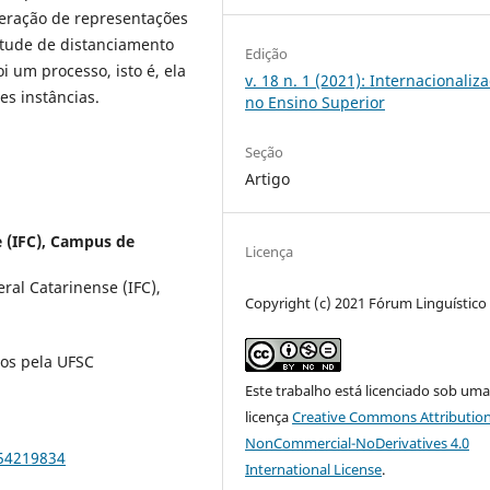
peração de representações
titude de distanciamento
Edição
 um processo, isto é, ela
v. 18 n. 1 (2021): Internacionaliz
ntes instâncias.
no Ensino Superior
Seção
Artigo
e (IFC), Campus de
Licença
eral Catarinense (IFC),
Copyright (c) 2021 Fórum Linguístico
ios pela UFSC
Este trabalho está licenciado sob um
licença
Creative Commons Attribution
NonCommercial-NoDerivatives 4.0
854219834
International License
.