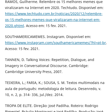
RAMOS, Guilherme. Relembre os 15 melhores memes que
viralizaram na Internet em 2020. Techtudo. Disponível em:
https://www.techtudo.com.br/noticias/2020/12/relembre-
os-15-melhores-memes-que-viralizaram-na-internet-em-
2020.ghtml
. Acesso em: 15 fev. 2021.
SOUTHAMERICAMEMES. Instagram. Disponível em:
https://www.instagram.com/southamericamemes/?hl=pt-br
.
Acesso: 15 fev. 2021.
TANNEN, D. Talking Voices: Repetition, Dialogue, and
Imagery in Conversational Discourse. Cambridge:
Cambridge University Press, 2007.
TEIXEIRA, L.; FARIA, K.; SOUSA, S. M. Textos multimodais na
aula de português: metodologia de leitura. Desenredo, v.
10, n. 2, p. 314- 336, jul./dez. 2014.
TROPA DE ELITE. Direção: José Padilha. Roteiro: Rodrigo
Pimentel, Bráulio Montovani e José Padilha. Produção: José