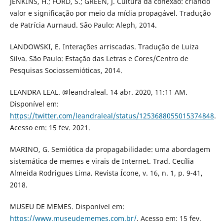
JENKINS, H.; FORD, S.; GREEN, J. Cultura da conexão: criando
valor e significação por meio da mídia propagável. Tradução
de Patrícia Aurnaud. São Paulo: Aleph, 2014.
LANDOWSKI, E. Interações arriscadas. Tradução de Luiza
Silva. São Paulo: Estação das Letras e Cores/Centro de
Pesquisas Sociossemióticas, 2014.
LEANDRA LEAL. @leandraleal. 14 abr. 2020, 11:11 AM.
Disponível em:
https://twitter.com/leandraleal/status/1253688055015374848
.
Acesso em: 15 fev. 2021.
MARINO, G. Semiótica da propagabilidade: uma abordagem
sistemática de memes e virais de Internet. Trad. Cecília
Almeida Rodrigues Lima. Revista Ícone, v. 16, n. 1, p. 9-41,
2018.
MUSEU DE MEMES. Disponível em:
https://www.museudememes.com.br/
. Acesso em: 15 fev.