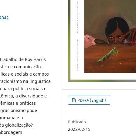
84042
trabalho de Roy Harris
stica e comunicação,
licas e sociais e campos
racionismo na linguística
para política sociais e
têmica, a diversidade e
PDF/A (English)
dêmicas e práticas
tegracionismo pode
e humana e o
Publicado
da globalização?
2022-02-15
 abordagem