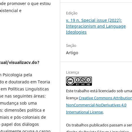
 pode promover o que estou
istencial e
Edição
v. 19 n. Special issue (2022):
Integracionism and Language
Ideologies
Seção
Artigo
ual/visualizacv.do?
Licença
 Psicologia pela
do e doutorado em Teoria
em Políticas Linguísticas
Este trabalho está licenciado sob um
se nas seguintes áreas:
licença
Creative Commons Attribution
/ou mudança sob uma
NonCommercial-NoDerivatives 4.0
s: dimensões política e
International License
.
niais e pós-coloniais de
o papel dos diálogos
Os trabalhos publicados passam a ser
. Atualmente ocupa o cargo