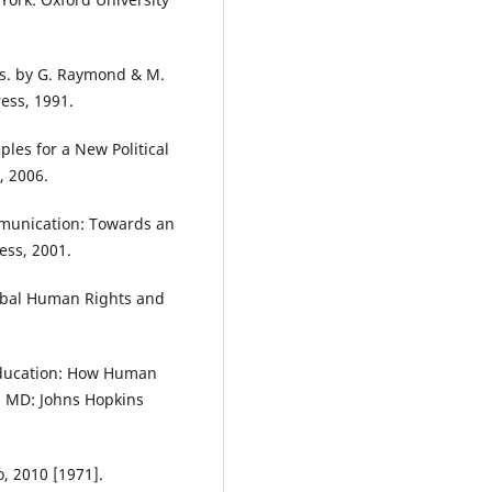
s. by G. Raymond & M.
ess, 1991.
les for a New Political
, 2006.
mmunication: Towards an
ess, 2001.
lobal Human Rights and
.
 Education: How Human
, MD: Johns Hopkins
o, 2010 [1971].