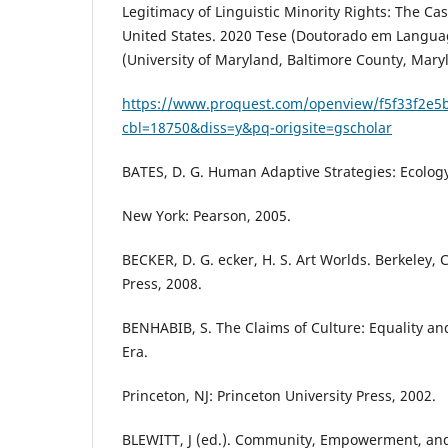
Legitimacy of Linguistic Minority Rights: The Cas
United States. 2020 Tese (Doutorado em Language
(University of Maryland, Baltimore County, Mary
https://www.proquest.com/openview/f5f33f2e
cbl=18750&diss=y&pq-origsite=gscholar
BATES, D. G. Human Adaptive Strategies: Ecology,
New York: Pearson, 2005.
BECKER, D. G. ecker, H. S. Art Worlds. Berkeley, C
Press, 2008.
BENHABIB, S. The Claims of Culture: Equality and
Era.
Princeton, NJ: Princeton University Press, 2002.
BLEWITT, J (ed.). Community, Empowerment, an