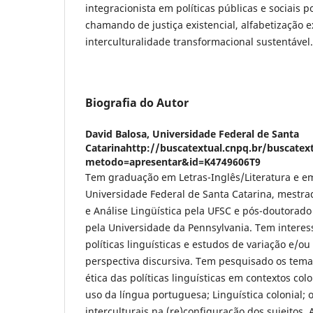
integracionista em políticas públicas e sociais
chamando de justiça existencial, alfabetização ex
interculturalidade transformacional sustentável.
Biografia do Autor
David Balosa,
Universidade Federal de Santa
Catarinahttp://buscatextual.cnpq.br/buscatext
metodo=apresentar&id=K4749606T9
Tem graduação em Letras-Inglês/Literatura e em
Universidade Federal de Santa Catarina, mestra
e Análise Lingüística pela UFSC e pós-doutorado 
pela Universidade da Pennsylvania. Tem interes
políticas linguísticas e estudos de variação e
perspectiva discursiva. Tem pesquisado os tema
ética das políticas linguísticas em contextos colo
uso da língua portuguesa; Linguística colonial; 
interculturais na (re)configuração dos sujeitos