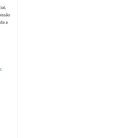
ial,
missão
ada a
-