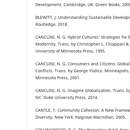
Development. Cambridge, UK: Green Books, 200
BLEWITT, J. Understanding Sustainable Develop
Routledge, 2018.
CANCLINI, N. G. Hybrid Cultures: Strategies for
Modernity. Trans. by Christopher L. Chiappari & 
University of Minnesota Press, 1995.
CANCLINI, N. G. Consumers and Citizens: Globali
Conflicts. Trans. by George Yúdice. Minneapolis,
Minnesota Press, 2001.
CANCLINI, N. G. Imagine Globalization. Trans. 
NC: Duke University Press, 2014.
CANTLE, T. Community Cohesion: A New Framewo
Diversity. New York: Palgrave Macmillan, 2005.
COLLINGWOOD, R. G. The Principles of Art. New 