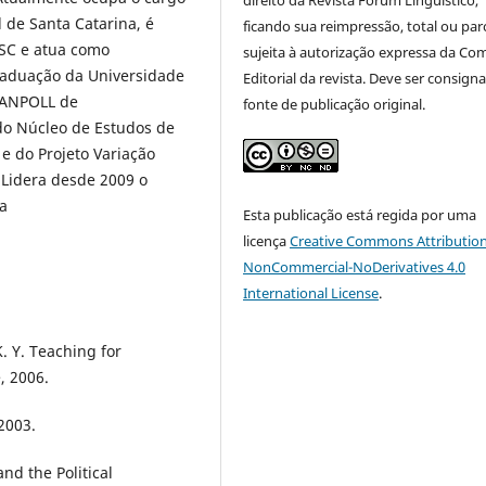
direito da Revista Fórum Linguístico,
 de Santa Catarina, é
ficando sua reimpressão, total ou parc
SC e atua como
sujeita à autorização expressa da Co
raduação da Universidade
Editorial da revista. Deve ser consign
a ANPOLL de
fonte de publicação original.
 do Núcleo de Estudos de
e do Projeto Variação
. Lidera desde 2009 o
ca
Esta publicação está regida por uma
licença
Creative Commons Attribution
NonCommercial-NoDerivatives 4.0
International License
.
. Y. Teaching for
, 2006.
2003.
d the Political