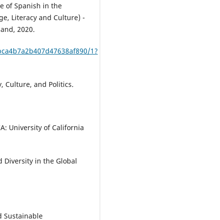
e of Spanish in the
, Literacy and Culture) -
land, 2020.
5bca4b7a2b407d47638af890/1?
 Culture, and Politics.
A: University of California
 Diversity in the Global
d Sustainable