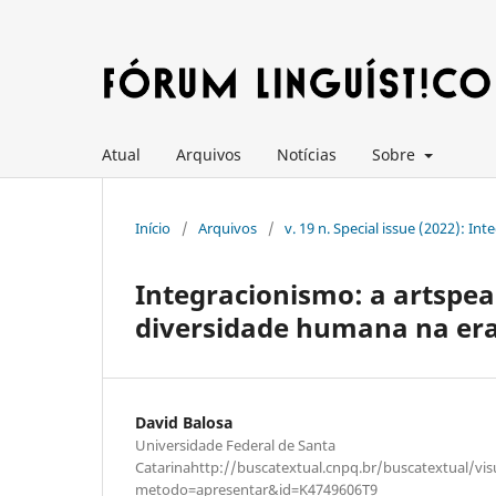
Atual
Arquivos
Notícias
Sobre
Início
/
Arquivos
/
v. 19 n. Special issue (2022): I
Integracionismo: a artspeak
diversidade humana na era
David Balosa
Universidade Federal de Santa
Catarinahttp://buscatextual.cnpq.br/buscatextual/vis
metodo=apresentar&id=K4749606T9