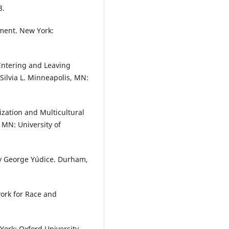
8.
ment. New York:
 Entering and Leaving
Silvia L. Minneapolis, MN:
zation and Multicultural
 MN: University of
by George Yúdice. Durham,
rk for Race and
York: Oxford University