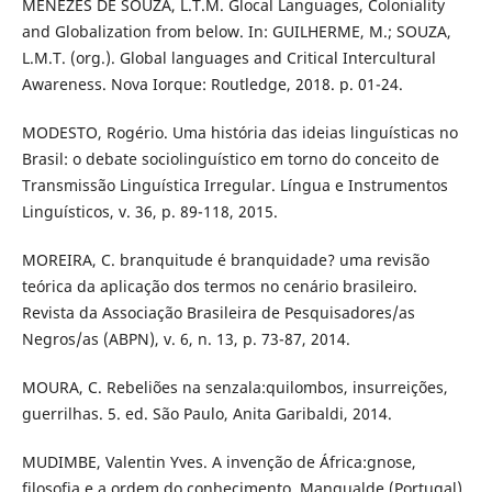
MENEZES DE SOUZA, L.T.M. Glocal Languages, Coloniality
and Globalization from below. In: GUILHERME, M.; SOUZA,
L.M.T. (org.). Global languages and Critical Intercultural
Awareness. Nova Iorque: Routledge, 2018. p. 01-24.
MODESTO, Rogério. Uma história das ideias linguísticas no
Brasil: o debate sociolinguístico em torno do conceito de
Transmissão Linguística Irregular. Língua e Instrumentos
Linguísticos, v. 36, p. 89-118, 2015.
MOREIRA, C. branquitude é branquidade? uma revisão
teórica da aplicação dos termos no cenário brasileiro.
Revista da Associação Brasileira de Pesquisadores/as
Negros/as (ABPN), v. 6, n. 13, p. 73-87, 2014.
MOURA, C. Rebeliões na senzala:quilombos, insurreições,
guerrilhas. 5. ed. São Paulo, Anita Garibaldi, 2014.
MUDIMBE, Valentin Yves. A invenção de África:gnose,
filosofia e a ordem do conhecimento. Mangualde (Portugal),