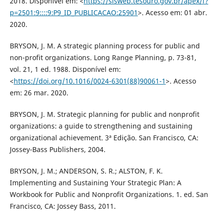
2018. Disponível em: <
https://sisweb.tesouro.gov.br/apex/f?
p=2501:9::::9:P9_ID_PUBLICACAO:25901
>. Acesso em: 01 abr.
2020.
BRYSON, J. M. A strategic planning process for public and
non-profit organizations. Long Range Planning, p. 73-81,
vol. 21, 1 ed. 1988. Disponível em:
<
https://doi.org/10.1016/0024-6301(88)90061-1
>. Acesso
em: 26 mar. 2020.
BRYSON, J. M. Strategic planning for public and nonprofit
organizations: a guide to strengthening and sustaining
organizational achievement. 3ª Edição. San Francisco, CA:
Jossey-Bass Publishers, 2004.
BRYSON, J. M.; ANDERSON, S. R.; ALSTON, F. K.
Implementing and Sustaining Your Strategic Plan: A
Workbook for Public and Nonprofit Organizations. 1. ed. San
Francisco, CA: Jossey Bass, 2011.