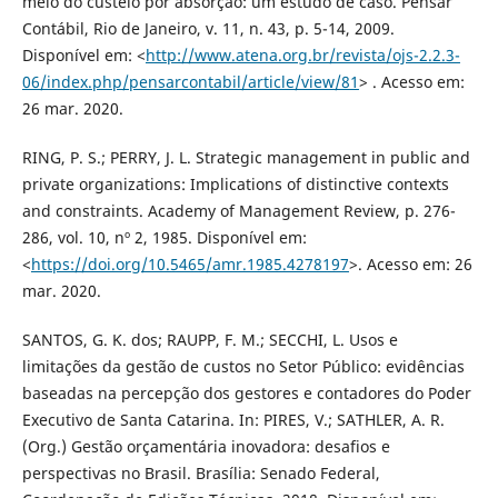
meio do custeio por absorção: um estudo de caso. Pensar
Contábil, Rio de Janeiro, v. 11, n. 43, p. 5-14, 2009.
Disponível em: <
http://www.atena.org.br/revista/ojs-2.2.3-
06/index.php/pensarcontabil/article/view/81
> . Acesso em:
26 mar. 2020.
RING, P. S.; PERRY, J. L. Strategic management in public and
private organizations: Implications of distinctive contexts
and constraints. Academy of Management Review, p. 276-
286, vol. 10, nº 2, 1985. Disponível em:
<
https://doi.org/10.5465/amr.1985.4278197
>. Acesso em: 26
mar. 2020.
SANTOS, G. K. dos; RAUPP, F. M.; SECCHI, L. Usos e
limitações da gestão de custos no Setor Público: evidências
baseadas na percepção dos gestores e contadores do Poder
Executivo de Santa Catarina. In: PIRES, V.; SATHLER, A. R.
(Org.) Gestão orçamentária inovadora: desafios e
perspectivas no Brasil. Brasília: Senado Federal,