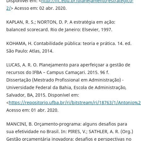
Disponível em: <
http://ifc.edu.br/planejamento-estrategico-
2/
> Acesso em: 02 abr. 2020.
KAPLAN, R. S.; NORTON, D. P. A estratégia em ação:
balanced scorecard. Rio de Janeiro: Elsevier, 1997.
KOHAMA, H. Contabilidade pública: teoria e prática. 14. ed.
São Paulo: Atlas, 2014.
LUCAS, A. R. O. Planejamento para aperfeiçoar a gestão de
recursos do IFBA – Campus Camaçari. 2015. 96 f.
Dissertação (Mestrado Profissional em Administração) -
Universidade Federal da Bahia, Escola de Administração,
Salvador, BA, 2015. Disponível em:
<
https://repositorio.ufba.br/ri/bitstream/ri/18763/1/Antoni
Acesso em: 01 abr. 2020.
MANCINI, B. Orçamento-programa: alguns desafios para
sua efetividade no Brasil. In: PIRES, V.; SATHLER, A. R. (Org.)
Gestão orçamentária inovadora: desafios e perspectivas no