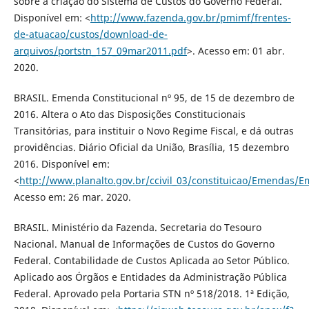
sobre a criação do Sistema de Custos do Governo Federal.
Disponível em: <
http://www.fazenda.gov.br/pmimf/frentes-
de-atuacao/custos/download-de-
arquivos/portstn_157_09mar2011.pdf
>. Acesso em: 01 abr.
2020.
BRASIL. Emenda Constitucional nº 95, de 15 de dezembro de
2016. Altera o Ato das Disposições Constitucionais
Transitórias, para instituir o Novo Regime Fiscal, e dá outras
providências. Diário Oficial da União, Brasília, 15 dezembro
2016. Disponível em:
<
http://www.planalto.gov.br/ccivil_03/constituicao/Emendas/
Acesso em: 26 mar. 2020.
BRASIL. Ministério da Fazenda. Secretaria do Tesouro
Nacional. Manual de Informações de Custos do Governo
Federal. Contabilidade de Custos Aplicada ao Setor Público.
Aplicado aos Órgãos e Entidades da Administração Pública
Federal. Aprovado pela Portaria STN nº 518/2018. 1ª Edição,