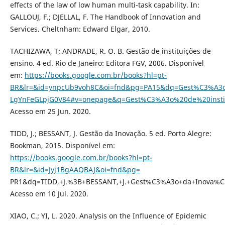
effects of the law of low human multi-task capability. In:
GALLOUJ, F.; DJELLAL, F. The Handbook of Innovation and
Services. Cheltnham: Edward Elgar, 2010.
TACHIZAWA, T; ANDRADE, R. O. B. Gestão de instituições de
ensino. 4 ed. Rio de Janeiro: Editora FGV, 2006. Disponível
em:
https://books.google.com.br/books?hl=pt-
BR&lr=&id=ynpcUb9voh8C&oi=fnd&pg=PA15&dq=Gest%C3%A3
LgYnFeGLpjG0V84#v=onepage&q=Gest%C3%A3o%20de%20inst
Acesso em 25 Jun. 2020.
TIDD, J.; BESSANT, J. Gestão da Inovação. 5 ed. Porto Alegre:
Bookman, 2015. Disponível em:
https://books.google.com.br/books?hl=pt-
BR&lr=&id=Jyj1BgAAQBAJ&oi=fnd&pg=
PR1&dq=TIDD,+J.%3B+BESSANT,+J.+Gest%C3%A3o+da+Inova%C
Acesso em 10 Jul. 2020.
XIAO, C.; YI, L. 2020. Analysis on the Influence of Epidemic