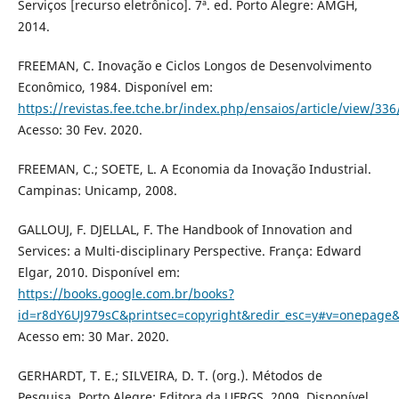
Serviços [recurso eletrônico]. 7ª. ed. Porto Alegre: AMGH,
2014.
FREEMAN, C. Inovação e Ciclos Longos de Desenvolvimento
Econômico, 1984. Disponível em:
https://revistas.fee.tche.br/index.php/ensaios/article/view/336
Acesso: 30 Fev. 2020.
FREEMAN, C.; SOETE, L. A Economia da Inovação Industrial.
Campinas: Unicamp, 2008.
GALLOUJ, F. DJELLAL, F. The Handbook of Innovation and
Services: a Multi-disciplinary Perspective. França: Edward
Elgar, 2010. Disponível em:
https://books.google.com.br/books?
id=r8dY6UJ979sC&printsec=copyright&redir_esc=y#v=onepage&
Acesso em: 30 Mar. 2020.
GERHARDT, T. E.; SILVEIRA, D. T. (org.). Métodos de
Pesquisa. Porto Alegre: Editora da UFRGS, 2009. Disponível