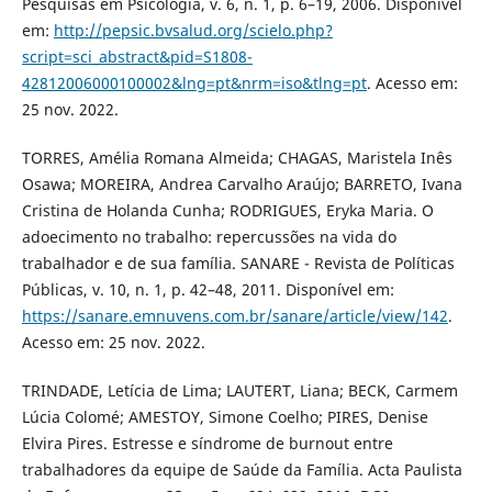
Pesquisas em Psicologia, v. 6, n. 1, p. 6–19, 2006. Disponível
em:
http://pepsic.bvsalud.org/scielo.php?
script=sci_abstract&pid=S1808-
42812006000100002&lng=pt&nrm=iso&tlng=pt
. Acesso em:
25 nov. 2022.
TORRES, Amélia Romana Almeida; CHAGAS, Maristela Inês
Osawa; MOREIRA, Andrea Carvalho Araújo; BARRETO, Ivana
Cristina de Holanda Cunha; RODRIGUES, Eryka Maria. O
adoecimento no trabalho: repercussões na vida do
trabalhador e de sua família. SANARE - Revista de Políticas
Públicas, v. 10, n. 1, p. 42–48, 2011. Disponível em:
https://sanare.emnuvens.com.br/sanare/article/view/142
.
Acesso em: 25 nov. 2022.
TRINDADE, Letícia de Lima; LAUTERT, Liana; BECK, Carmem
Lúcia Colomé; AMESTOY, Simone Coelho; PIRES, Denise
Elvira Pires. Estresse e síndrome de burnout entre
trabalhadores da equipe de Saúde da Família. Acta Paulista