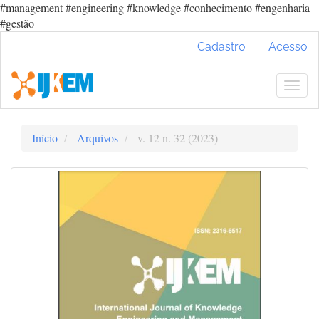
#management #engineering #knowledge #conhecimento #engenharia
#gestão
Navegação
Cadastro
Acesso
Principal
Conteúdo
principal
Togg
Barra
navig
Lateral
Início
Arquivos
v. 12 n. 32 (2023)