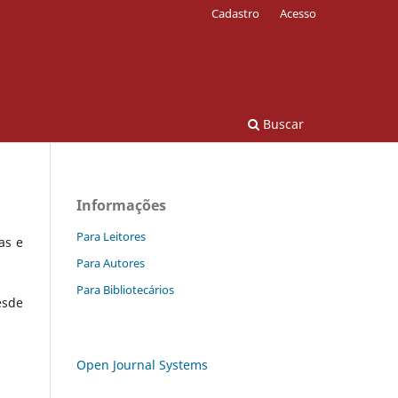
Cadastro
Acesso
Buscar
Informações
Para Leitores
as e
Para Autores
Para Bibliotecários
esde
Open Journal Systems