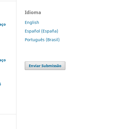
Idioma
English
aço
Español (España)
Português (Brasil)
aço
Enviar Submissão
ê