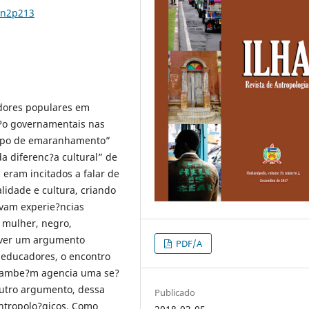
9n2p213
dores populares em
a?o governamentais nas
empo de emaranhamento”
da diferenc?a cultural” de
ram incitados a falar de
alidade e cultura, criando
vam experie?ncias
 mulher, negro,
r ver um argumento
PDF/A
 educadores, o encontro
l tambe?m agencia uma se?
 outro argumento, dessa
Publicado
antropolo?gicos. Como