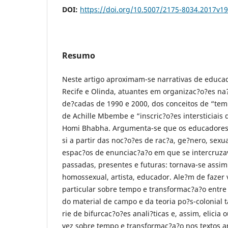
DOI:
https://doi.org/10.5007/2175-8034.2017v1
Resumo
Neste artigo aproximam-se narrativas de educa
Recife e Olinda, atuantes em organizac?o?es n
de?cadas de 1990 e 2000, dos conceitos de “t
de Achille Mbembe e “inscric?o?es intersticiais 
Homi Bhabha. Argumenta-se que os educadores e
si a partir das noc?o?es de rac?a, ge?nero, sexu
espac?os de enunciac?a?o em que se intercruza
passadas, presentes e futuras: tornava-se assim
homossexual, artista, educador. Ale?m de faze
particular sobre tempo e transformac?a?o entre
do material de campo e da teoria po?s-colonia
rie de bifurcac?o?es anali?ticas e, assim, elicia
vez sobre tempo e transformac?a?o nos textos 