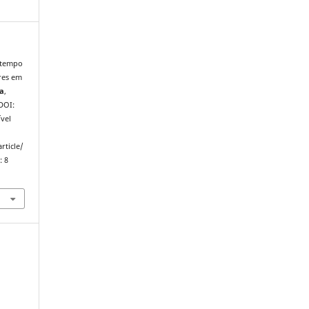
 tempo
res em
ia
,
 DOI:
vel
rticle/
: 8