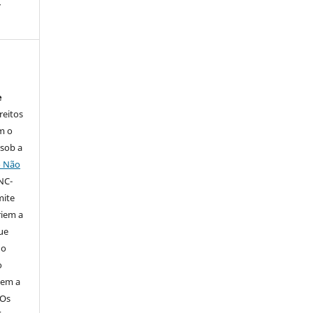
-
e
reitos
m o
 sob a
o Não
NC-
mite
iem a
ue
 o
o
tem a
Os