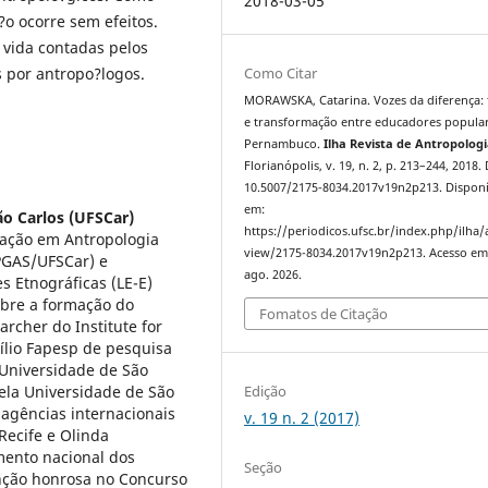
2018-03-05
o ocorre sem efeitos.
 vida contadas pelos
s por antropo?logos.
Como Citar
MORAWSKA, Catarina. Vozes da diferença:
e transformação entre educadores popula
Pernambuco.
Ilha Revista de Antropolog
Florianópolis, v. 19, n. 2, p. 213–244, 2018.
10.5007/2175-8034.2017v19n2p213. Disponí
em:
ão Carlos (UFSCar)
https://periodicos.ufsc.br/index.php/ilha/a
uação em Antropologia
view/2175-8034.2017v19n2p213. Acesso em
PPGAS/UFSCar) e
ago. 2026.
 Etnográficas (LE-E)
bre a formação do
Fomatos de Citação
rcher do Institute for
ílio Fapesp de pesquisa
a Universidade de São
pela Universidade de São
Edição
 agências internacionais
v. 19 n. 2 (2017)
Recife e Olinda
mento nacional dos
Seção
nção honrosa no Concurso