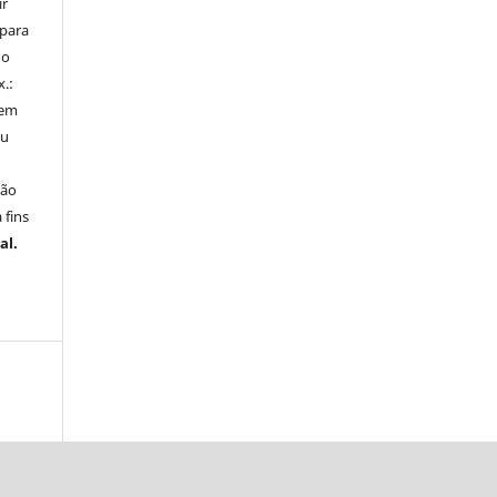
ir
 para
do
x.:
 em
ou
ção
 fins
al.