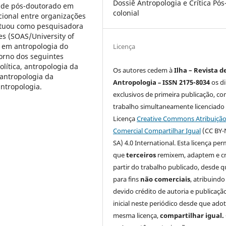
Dossiê Antropologia e Crítica Pós
p de pós-doutorado em
colonial
cional entre organizações
Atuou como pesquisadora
ies (SOAS/University of
a em antropologia do
Licença
orno dos seguintes
lítica, antropologia da
Os autores cedem à
Ilha – Revista d
 antropologia da
Antropologia
–
ISSN 2175-8034
os di
ntropologia.
exclusivos de primeira publicação, co
trabalho simultaneamente licenciado
Licença
Creative Commons Atribuiçã
Comercial Compartilhar Igual
(CC BY-
SA) 4.0 International. Esta licença per
que
terceiros
remixem, adaptem e cr
partir do trabalho publicado, desde q
para fins
não comerciais
, atribuindo
devido crédito de autoria e publicaçã
inicial neste periódico desde que ado
mesma licença,
compartilhar igual.