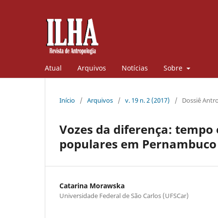
Atual
Arquivos
Notícias
Sobre
Início
/
Arquivos
/
v. 19 n. 2 (2017)
/
Dossiê Antro
Vozes da diferença: tempo
populares em Pernambuco
Catarina Morawska
Universidade Federal de São Carlos (UFSCar)