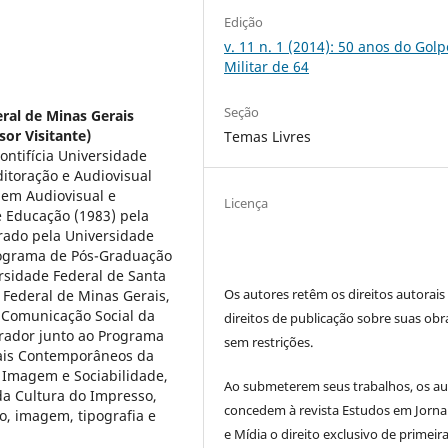
Edição
v. 11 n. 1 (2014): 50 anos do Golp
Militar de 64
Seção
ral de Minas Gerais
sor Visitante)
Temas Livres
ntifícia Universidade
itoração e Audiovisual
 em Audiovisual e
Licença
 Educação (1983) pela
orado pela Universidade
Programa de Pós-Graduação
rsidade Federal de Santa
Os autores retêm os direitos autorais
 Federal de Minas Gerais,
Comunicação Social da
direitos de publicação sobre suas obr
rador junto ao Programa
sem restrições.
rais Contemporâneos da
 Imagem e Sociabilidade,
Ao submeterem seus trabalhos, os au
da Cultura do Impresso,
concedem à revista Estudos em Jorna
o, imagem, tipografia e
e Mídia o direito exclusivo de primeir