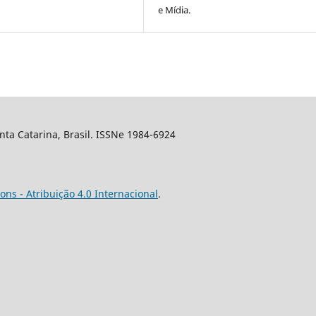
e Mídia.
nta Catarina, Brasil. ISSNe 1984-6924
ns - Atribuição 4.0 Internacional
.