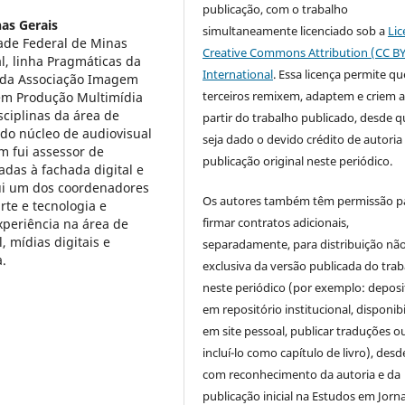
publicação, com o trabalho
as Gerais
simultaneamente licenciado sob a
Lic
ade Federal de Minas
Creative Commons Attribution (CC BY
l, linha Pragmáticas da
International
. Essa licença permite qu
r da Associação Imagem
terceiros remixem, adaptem e criem 
 em Produção Multimídia
sciplinas da área de
partir do trabalho publicado, desde q
 do núcleo de audiovisual
seja dado o devido crédito de autoria 
 fui assessor de
publicação original neste periódico.
adas à fachada digital e
fui um dos coordenadores
Os autores também têm permissão p
rte e tecnologia e
firmar contratos adicionais,
xperiência na área de
 mídias digitais e
separadamente, para distribuição nã
a.
exclusiva da versão publicada do tra
neste periódico (por exemplo: deposi
em repositório institucional, disponibi
em site pessoal, publicar traduções o
incluí-lo como capítulo de livro), des
com reconhecimento da autoria e da
publicação inicial na Estudos em Jorn