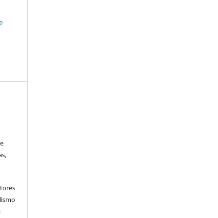
e
 e
as,
tores
lismo
a