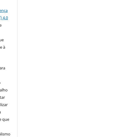
ença
) 4.0
e
a
ue
e à
ara
o
balho
tar
lizar
u
de que
alismo