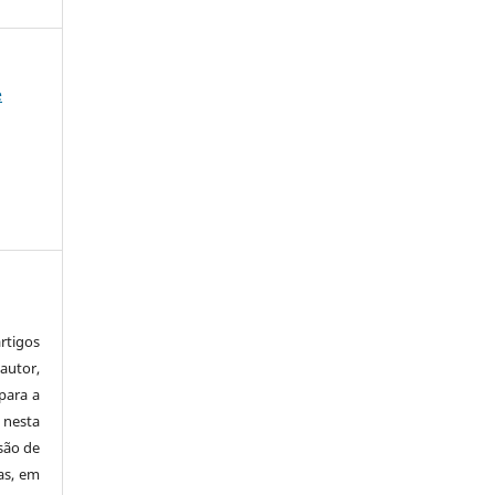
e
tigos
autor,
para a
 nesta
 são de
as, em