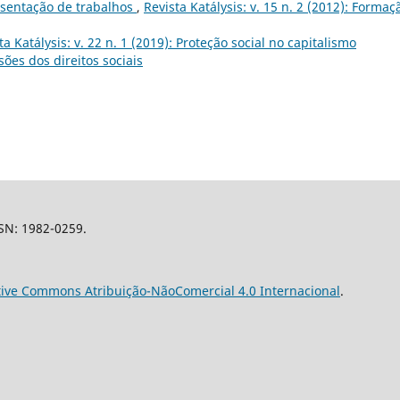
sentação de trabalhos
,
Revista Katálysis: v. 15 n. 2 (2012): Formaç
ta Katálysis: v. 22 n. 1 (2019): Proteção social no capitalismo
es dos direitos sociais
SSN: 1982-0259.
tive Commons Atribuição-NãoComercial 4.0 Internacional
.