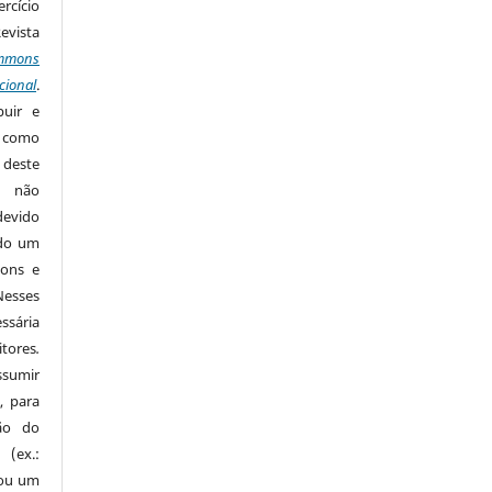
rcício
Revista
mmons
cional
.
buir e
m como
 deste
s não
devido
ido um
mons e
Nesses
ssária
tores
.
sumir
, para
são do
 (ex.:
 ou um