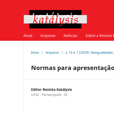
Atual
Arquivos
Notícias
Sobre a Revista 
Início
/
Arquivos
/
v. 13 n. 1 (2010): Desigualdades
Normas para apresentação
Editor Revista Katálysis
UFSC - Florianópolis - SC