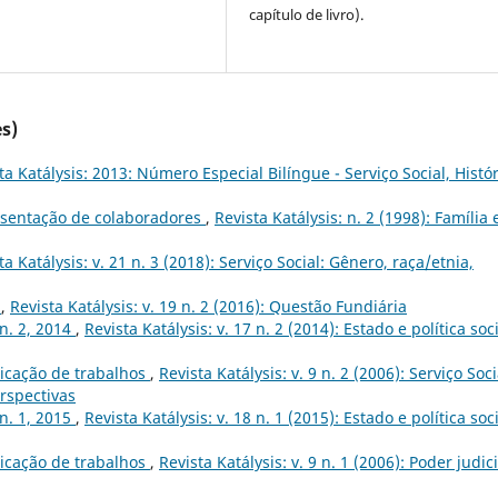
capítulo de livro).
s)
ta Katálysis: 2013: Número Especial Bilíngue - Serviço Social, Histór
sentação de colaboradores
,
Revista Katálysis: n. 2 (1998): Família 
ta Katálysis: v. 21 n. 3 (2018): Serviço Social: Gênero, raça/etnia,
s
,
Revista Katálysis: v. 19 n. 2 (2016): Questão Fundiária
 n. 2, 2014
,
Revista Katálysis: v. 17 n. 2 (2014): Estado e política soci
icação de trabalhos
,
Revista Katálysis: v. 9 n. 2 (2006): Serviço Soci
rspectivas
 n. 1, 2015
,
Revista Katálysis: v. 18 n. 1 (2015): Estado e política soc
icação de trabalhos
,
Revista Katálysis: v. 9 n. 1 (2006): Poder judic