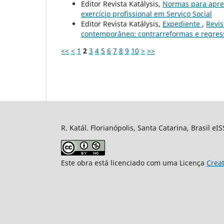
Editor Revista Katálysis,
Normas para apre
exercício profissional em Serviço Social
Editor Revista Katálysis,
Expediente
,
Revis
contemporâneo: contrarreformas e regressõ
<<
<
1
2
3
4
5
6
7
8
9
10
>
>>
R. Katál. Florianópolis, Santa Catarina, Brasil eI
Este obra está licenciado com uma Licença
Crea