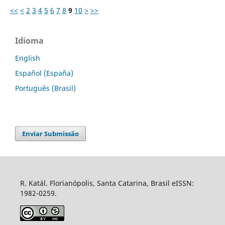
<<
<
2
3
4
5
6
7
8
9
10
>
>>
Idioma
English
Español (España)
Português (Brasil)
Enviar Submissão
R. Katál. Florianópolis, Santa Catarina, Brasil eISSN:
1982-0259.