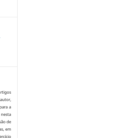
i
tigos
autor,
para a
 nesta
 são de
as, em
rcício