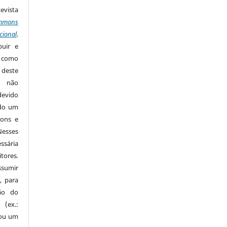
Revista
mmons
cional
.
buir e
m como
 deste
s não
devido
ido um
mons e
Nesses
ssária
tores
.
sumir
, para
são do
 (ex.:
 ou um