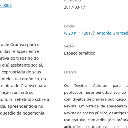
100009
2017-03-17
Edição
v. 20 n. 1 (2017): Antonio Gramsc
to de Gramsci para o
Seção
o das relações entre
Espaço temático
ativa do trabalho do
 o(a) assistente social,
e expropriada de seus
Licença
intelectual orgânico, na
a e obra de Gramsci para
Os Direitos Autorais para ar
relação com outros
publicados neste periódico são do 
ultura, refletindo sobre a
com direitos de primeira publicação 
ica, apreendendo-a no
Revista. Em virtude de aparecerem
à questão da hegemonia.
Revista de acesso público, os artigos
uso gratuito, com atribuições própri
aplicações educacionais, de exe