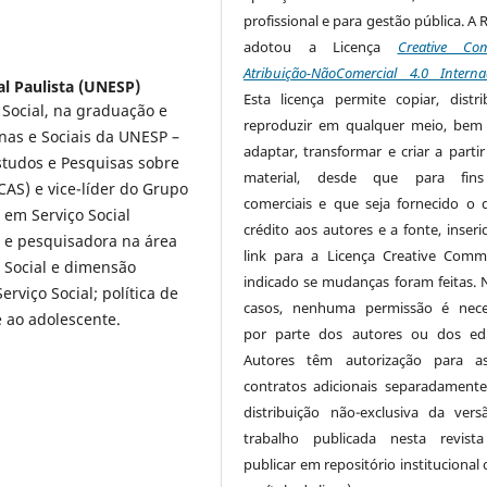
profissional e para gestão pública. A 
adotou a Licença
Creative Co
Atribuição-NãoComercial 4.0 Interna
l Paulista (UNESP)
Esta licença permite copiar, distri
Social, na graduação e
reproduzir em qualquer meio, be
as e Sociais da UNESP –
adaptar, transformar e criar a partir
studos e Pesquisas sobre
material, desde que para fin
AS) e vice-líder do Grupo
comerciais e que seja fornecido o 
 em Serviço Social
crédito aos autores e a fonte, inser
 e pesquisadora na área
link para a Licença Creative Com
o Social e dimensão
indicado se mudanças foram feitas. 
rviço Social; política de
casos, nenhuma permissão é nece
 e ao adolescente.
por parte dos autores ou dos edi
Autores têm autorização para as
contratos adicionais separadamente
distribuição não-exclusiva da ver
trabalho publicada nesta revista
publicar em repositório institucional