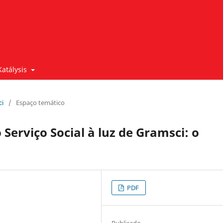
Katálysis
ci
/
Espaço temático
Serviço Social à luz de Gramsci: o
PDF
Publicado