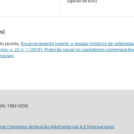
capítulo de livro).
s)
o Jacinto,
Encarceramento juvenil: o legado histórico de seletivid
lysis: v. 22 n. 1 (2019): Proteção social no capitalismo contemporân
sociais
SSN: 1982-0259.
tive Commons Atribuição-NãoComercial 4.0 Internacional
.