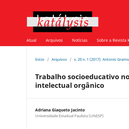
Atual
Arquivos
Notícias
Sobre a Revista 
Início
/
Arquivos
/
v. 20 n. 1 (2017): Antonio Grams
Trabalho socioeducativo no 
intelectual orgânico
Adriana Giaqueto Jacinto
Universidade Estadual Paulista (UNESP)