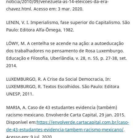
noticia/2010/09/venezuela-as-14-eleicoes-da-era-
chavez.html. Acesso em: 3 mar. 2020.
LENIN, V. I. Imperialismo, fase superior do Capitalismo. São
Paulo: Editora Alfa-Ômega, 1982.
LÖWY, M. A centelha se acende na ação: a autoeducação
dos trabalhadores no pensamento de Rosa Luxemburgo.
Educação e Filosofia, Uberlândia, v. 28, n. 55, p. 27-38, set.
2014.
LUXEMBURGO, R. A Crise da Social Democracia, In:
LUXEMBURGO, R. Textos Escolhidos. São Paulo: Editora
UNESP, 2011.
MARIA, A. Caso de 43 estudantes evidencia (também)
racismo mexicano. Envolverde Carta Capital, 29 jan. 2015.
Disponível em:
https://envolverde.cartacapital.com.br/caso-
de-43-estudantes-evidencia-tambem-racismo-mexicano/
.
Acesso em: 9 jul. 2020.