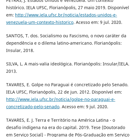
PETRAS, J. Estados Unidos e Venezuela: Um contexto
histórico. IELA UFSC, Florianópolis, 27 maio 2019. Disponível
em:
http://www.iela.ufsc.br/noticia/estados-unidos-e-
venezuela-um-contexto-historico
. Acesso em: 9 jul. 2020.
SANTOS, T. dos. Socialismo ou Fascismo, o novo caráter da
dependência e o dilema latino-americano. Florianópolis:
Insular, 2018.
SILVA, L. A mais-valia ideológica. Florianópolis: Insular/IELA.
2013.
TAVARES, E. Golpe no Paraguai é concretizado pelo Senado.
IELA UFSC, Florianópolis, 22 de jun. 2012. Disponível em:
http://www.iela.ufsc.br/noticia/golpe-no-paraguai-e-
concretizado-pelo-senado
. Acesso em: 9 jul. 2020.
TAVARES, E. J. Terra e Território na América Latina - o
desafio indígena na era do capital. 2019. Tese (Doutorado
em Serviço Social) - Programa de Pós-Graduação em Serviço