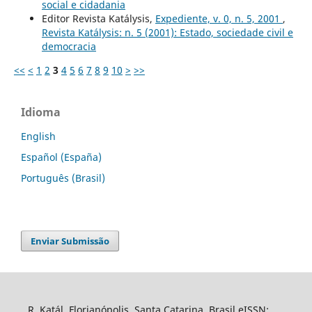
social e cidadania
Editor Revista Katálysis,
Expediente, v. 0, n. 5, 2001
,
Revista Katálysis: n. 5 (2001): Estado, sociedade civil e
democracia
<<
<
1
2
3
4
5
6
7
8
9
10
>
>>
Idioma
English
Español (España)
Português (Brasil)
Enviar Submissão
R. Katál. Florianópolis, Santa Catarina, Brasil eISSN: