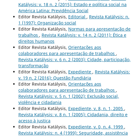
Katálysis: v. 18 n. 2 (2015): Estado e política social na
América Latina: Previdência Social
Editor Revista Katálysis,
Editorial
,
Revista Katálysis: n.
1 (1997): Organização social
Editor Revista Katálysis,
Normas para apresentação de
trabalhos
,
Revista Katálysis: v. 14 n. 2 (2011): Ética e
direitos humanos
Editor Revista Katálysis,
Orientações aos
colaboradores para apresentação de trabalhos
,
Revista Katálysis: v. 6 n. 2 (2003): Cidade, participação,
transformação
Editor Revista Katálysis,
Expediente
,
Revista Katálysis:
v. 19 n. 2 (2016): Questão Fundiária
Editor Revista Katálysis,
Orientações aos
colaboradores para apresentação de trabalhos
,
Revista Katálysis: v. 5 n. 1 (2002): Exclusão social,
violência e cidadania
Editor Revista Katálysis,
Expediente, v. 8, n. 1, 2005
,
Revista Katálysis: v. 8 n. 1 (2005): Cidadania, direito e
acesso à justiça
Editor Revista Katálysis,
Expediente, v. 0, n. 4, 1999
,
Revista Katálysis: n. 4 (1999): Seguridade, assistência