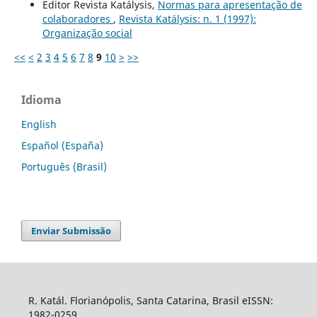
Editor Revista Katálysis,
Normas para apresentação de
colaboradores
,
Revista Katálysis: n. 1 (1997):
Organização social
<<
<
2
3
4
5
6
7
8
9
10
>
>>
Idioma
English
Español (España)
Português (Brasil)
Enviar Submissão
R. Katál. Florianópolis, Santa Catarina, Brasil eISSN:
1982-0259.